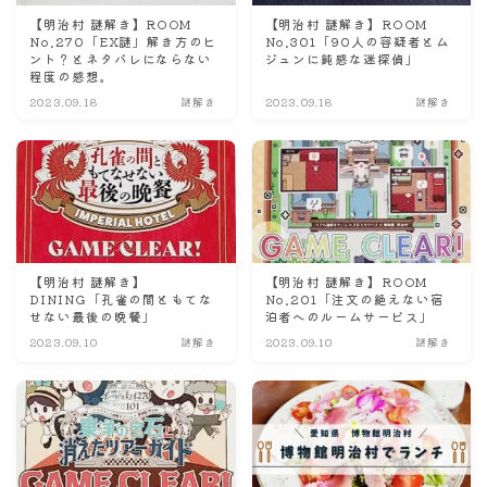
【明治村 謎解き】ROOM
【明治村 謎解き】ROOM
No.270「EX謎」解き方のヒ
No.301「90人の容疑者とム
ント？とネタバレにならない
ジュンに鈍感な迷探偵」
程度の感想。
2023.09.18
謎解き
2023.09.18
謎解き
【明治村 謎解き】
【明治村 謎解き】ROOM
DINING「孔雀の間ともてな
No.201「注文の絶えない宿
せない最後の晩餐」
泊者へのルームサービス」
2023.09.10
謎解き
2023.09.10
謎解き