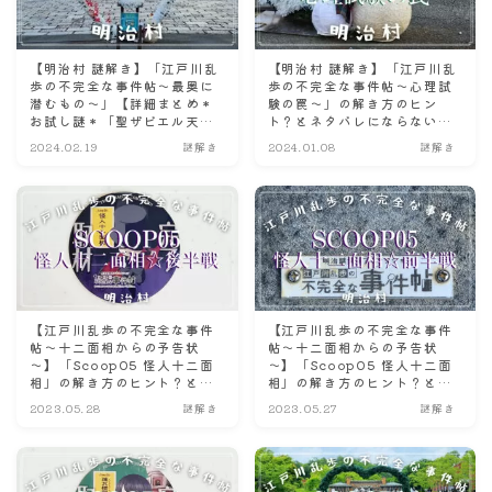
【明治村 謎解き】「江戸川乱
【明治村 謎解き】「江戸川乱
歩の不完全な事件帖〜最奥に
歩の不完全な事件帖～心理試
潜むもの〜」【詳細まとめ＊
験の罠～」の解き方のヒン
お試し謎＊「聖ザビエル天主
ト？とネタバレにならない程
堂」プレミアムガイドツアー
度の感想。
2024.02.19
謎解き
2024.01.08
謎解き
情報も！】
【江戸川乱歩の不完全な事件
【江戸川乱歩の不完全な事件
帖～十二面相からの予告状
帖～十二面相からの予告状
～】「Scoop05 怪人十二面
～】「Scoop05 怪人十二面
相」の解き方のヒント？とネ
相」の解き方のヒント？とネ
タバレにならない程度の感想
タバレにならない程度の感想
2023.05.28
謎解き
2023.05.27
謎解き
☆後半戦☆
☆前半戦☆