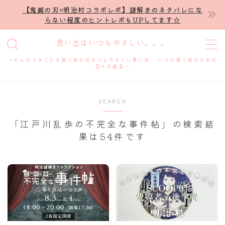
【鬼滅の刃×明治村コラボレポ】謎解きのネタバレにな
らない程度のヒントレポもUPしてます☆
MENU
思い出はいつもやさしい。。。
～どんなできごとも振り返ればきっとやさしい思い出 いつか振り返るための
ホーム
日々の戯言～
プロフィール
SEARCH
「江戸川乱歩の不完全な事件帖」の検索結
謎解き
果は54件です
ホテル滞在記
舞台・ライブ
名古屋