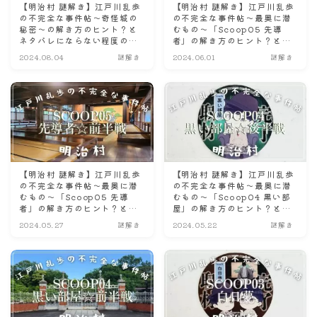
【明治村 謎解き】江戸川乱歩
【明治村 謎解き】江戸川乱歩
ナナちゃん人形
の不完全な事件帖〜奇怪城の
の不完全な事件帖〜最奥に潜
秘密〜の解き方のヒント？と
むもの〜「Scoop05 先導
ネタバレにならない程度の感
者」の解き方のヒント？とネ
想
タバレにならない程度の感想
2024.08.04
謎解き
2024.06.01
謎解き
☆後半戦☆
【明治村 謎解き】江戸川乱歩
【明治村 謎解き】江戸川乱歩
の不完全な事件帖〜最奥に潜
の不完全な事件帖〜最奥に潜
むもの〜「Scoop05 先導
むもの〜「Scoop04 黒い部
者」の解き方のヒント？とネ
屋」の解き方のヒント？とネ
タバレにならない程度の感想
タバレにならない程度の感想
2024.05.27
謎解き
2024.05.22
謎解き
☆前半戦☆
☆後半戦☆