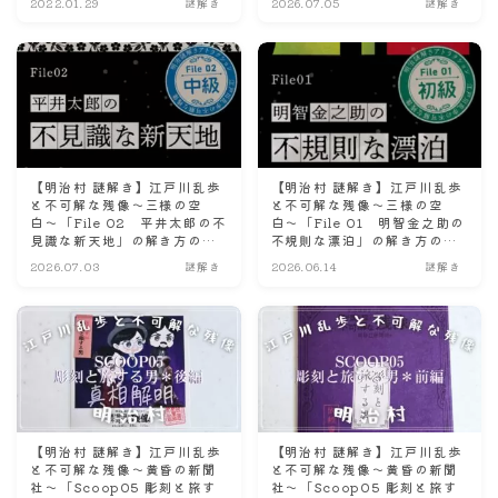
2022.01.29
謎解き
2026.07.05
謎解き
【明治村 謎解き】江戸川乱歩
【明治村 謎解き】江戸川乱歩
と不可解な残像～三様の空
と不可解な残像～三様の空
白〜「File 02 平井太郎の不
白〜「File 01 明智金之助の
見識な新天地」の解き方のヒ
不規則な漂泊」の解き方のヒ
ント？とネタバレにならない
ント？とネタバレにならない
2026.07.03
謎解き
2026.06.14
謎解き
程度の感想。
程度の感想。
【明治村 謎解き】江戸川乱歩
【明治村 謎解き】江戸川乱歩
と不可解な残像～黄昏の新聞
と不可解な残像～黄昏の新聞
社〜「Scoop05 彫刻と旅す
社〜「Scoop05 彫刻と旅す