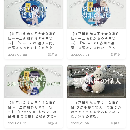
【江戸川乱歩の不完全な事件
【江戸川乱歩の不完全な事件
帖～十二面相からの予告状
帖～十二面相からの予告状
～】「Scoop02 透明人間」
～】「Scoop01 赤銅の悪
の解き方のヒント？とネタバ
魔」の解き方のヒント？とネ
レにならない程度の感想。
タバレにならない程度の感
2023.03.22
謎解き
2023.03.21
謎解き
想。
【江戸川乱歩の不完全な事件
「江戸川乱歩の不完全な事件
帖～十二面相からの予告状
帖･芝居小屋の怪人」の解き方
～】「Scoop00 太郎少年探
のヒント？とネタバレになら
偵団 黄金の塊」の解き方のヒ
ない程度の感想。
ント？とネタバレにならない
2023.03.21
謎解き
2023.01.09
謎解き
程度の感想。