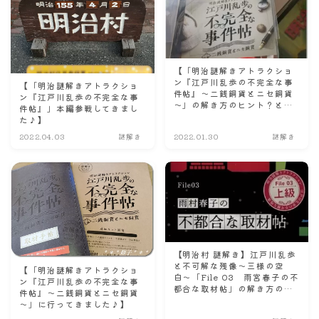
【「明治謎解きアトラクショ
ン『江戸川乱歩の不完全な事
【「明治謎解きアトラクショ
件帖』～二銭銅貨とニセ銅貨
ン『江戸川乱歩の不完全な事
～」の解き方のヒント？と感
件帖』」本編参戦してきまし
想】
た♪】
2022.04.03
謎解き
2022.01.30
謎解き
【明治村 謎解き】江戸川乱歩
と不可解な残像～三様の空
【「明治謎解きアトラクショ
白〜「File 03 雨宮春子の不
ン『江戸川乱歩の不完全な事
都合な取材帖」の解き方のヒ
件帖』～二銭銅貨とニセ銅貨
ント？とネタバレにならない
～」に行ってきました♪】
程度の感想。