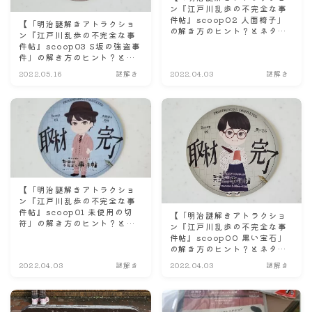
ン『江戸川乱歩の不完全な事
件帖』scoop02 人面椅子」
【「明治謎解きアトラクショ
の解き方のヒント？とネタバ
ン『江戸川乱歩の不完全な事
レにならない程度の感想。】
件帖』scoop03 S坂の強盗事
件」の解き方のヒント？とネ
タバレにならない程度の感
2022.05.16
謎解き
2022.04.03
謎解き
想。】
【「明治謎解きアトラクショ
ン『江戸川乱歩の不完全な事
件帖』scoop01 未使用の切
【「明治謎解きアトラクショ
符」の解き方のヒント？とネ
ン『江戸川乱歩の不完全な事
タバレにならない程度の感
件帖』scoop00 黒い宝石」
想。】
の解き方のヒント？とネタバ
レにならない程度の感想。】
2022.04.03
謎解き
2022.04.03
謎解き