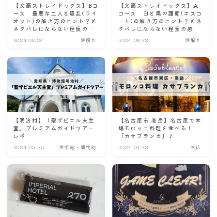
【文豪ストレイドッグス】Bコ
【文豪ストレイドッグス】A
ース 最悪な二人と騒乱(ライ
コース 白と黒の護衛(エスコ
オット)の解き方のヒント？と
ート)の解き方のヒント？とネ
ネタバレにならない程度の感
タバレにならない程度の感想
想【明治村 謎解き】
【明治村 謎解き】
2024.09.24
謎解き
2024.09.23
謎解き
【明治村】「聖ザビエル天主
【名古屋市 高岳】名古屋で本
堂」プレミアムガイドツアー
場モロッコ料理を食べる！
レポ
「カサブランカ」♪
2024.05.25
美術館・博物館
2024.01.23
お店