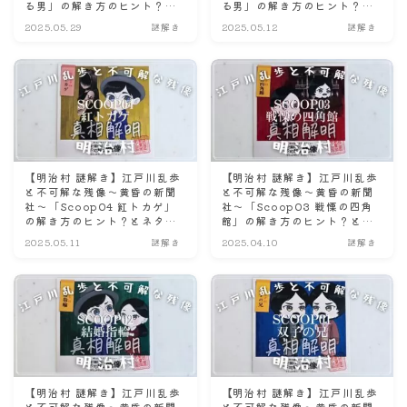
る男」の解き方のヒント？と
る男」の解き方のヒント？と
ネタバレにならない程度の感
ネタバレにならない程度の感
2025.05.29
謎解き
2025.05.12
謎解き
想。☆後半戦☆
想。☆前半戦☆
【明治村 謎解き】江戸川乱歩
【明治村 謎解き】江戸川乱歩
と不可解な残像～黄昏の新聞
と不可解な残像～黄昏の新聞
社〜「Scoop04 紅トカゲ」
社〜「Scoop03 戦慄の四角
の解き方のヒント？とネタバ
館」の解き方のヒント？とネ
レにならない程度の感想。
タバレにならない程度の感
2025.05.11
謎解き
2025.04.10
謎解き
想。
【明治村 謎解き】江戸川乱歩
【明治村 謎解き】江戸川乱歩