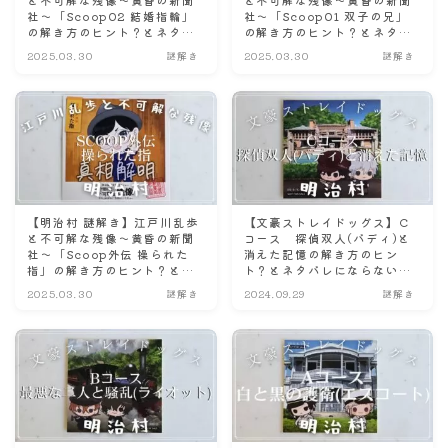
と不可解な残像～黄昏の新聞
と不可解な残像～黄昏の新聞
社〜「Scoop02 結婚指輪」
社〜「Scoop01 双子の兄」
の解き方のヒント？とネタバ
の解き方のヒント？とネタバ
レにならない程度の感想。
レにならない程度の感想。
2025.03.30
謎解き
2025.03.30
謎解き
【明治村 謎解き】江戸川乱歩
【文豪ストレイドッグス】C
と不可解な残像～黄昏の新聞
コース 探偵双人(バディ)と
社〜「Scoop外伝 操られた
消えた記憶の解き方のヒン
指」の解き方のヒント？とネ
ト？とネタバレにならない程
タバレにならない程度の感
度の感想【明治村 謎解き】
2025.03.30
謎解き
2024.09.29
謎解き
想。