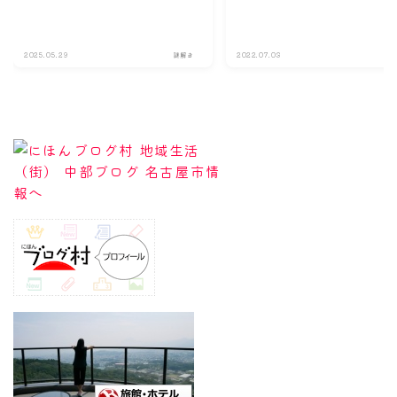
解き方のヒント？とネタバレにな
ヒント？とネタバレにならな
らない程度の感想。☆後半戦☆
度の感想。☆中盤戦☆】
2025.05.29
謎解き
2022.07.03
謎