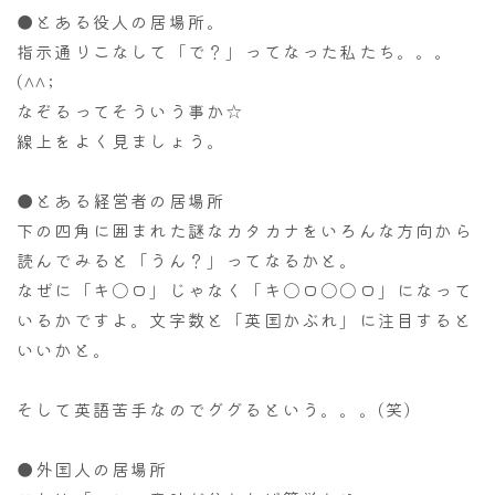
●とある役人の居場所。
指示通りこなして「で？」ってなった私たち。。。
(^^;
なぞる
ってそういう事か☆
線上をよく見ましょう。
●とある経営者の居場所
下の四角に囲まれた謎なカタカナをいろんな方向から
読んでみると「うん？」ってなるかと。
なぜに「キ〇ロ」じゃなく「キ〇ロ〇〇ロ」になって
いるかですよ。文字数と「英国かぶれ」に注目すると
いいかと。
そして英語苦手なのでググるという。。。(笑)
●外国人の居場所