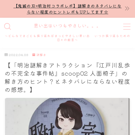
【鬼滅の刃×明治村コラボレポ】謎解きのネタバレにな
らない程度のヒントレポもUPしてます☆
MENU
思い出はいつもやさしい。。。
～どんなできごとも振り返ればきっとやさしい思い出 いつか振り返るための
ホーム
日々の戯言～
2022.04.03
謎解き
プロフィール
【「明治謎解きアトラクション『江戸川乱歩
の不完全な事件帖』scoop02 人面椅子」の
謎解き
解き方のヒント？とネタバレにならない程度
の感想。】
ホテル滞在記
舞台・ライブ
名古屋