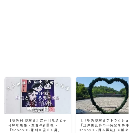
Recommend
こんな記事も読まれています！
【明治村 謎解き】江戸川乱歩と不
【「明治謎解きアトラクショ
可解な残像～黄昏の新聞社〜
『江戸川乱歩の不完全な事件
「Scoop05 彫刻と旅する男」の
scoop05 踊る舞妓」の解き