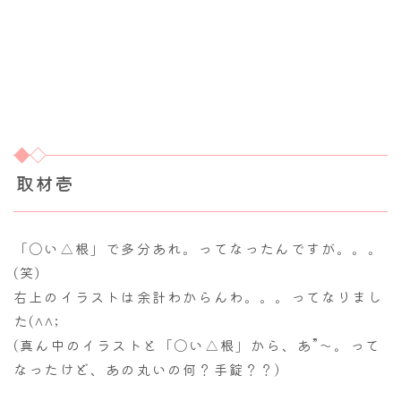
取材壱
「〇い△根」で多分あれ。ってなったんですが。。。
(笑)
右上のイラストは余計わからんわ。。。ってなりまし
た(^^;
(真ん中のイラストと「〇い△根」から、あ”～。って
なったけど、あの丸いの何？手錠？？)