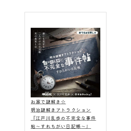
お家で謎解き☆

明治謎解きアトラクション
『江戸川乱歩の不完全な事件
帖〜すれちがい日記帳〜』