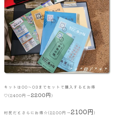
キットは00～03までセットで購入するとお得
2200円
♡(2400円→
)
2100円
村民だとさらにお得☆(2200円→
)