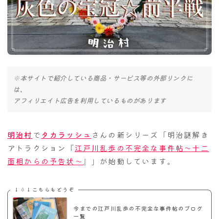
ナナちゃん人形
※本サイトで紹介している商品・サービス等の外部リンクに
は、
アフィリエイト広告を利用しているものがあります
明治村
で
タカラッシュ
さんの新シリーズ「明治謎解き
アトラクション『
江戸川乱歩の不完全な事件帖～十二
面相からの予告状～
』」が始動しています。
↓⇩↓こちらもどうぞ
今までの江戸川乱歩の不完全な事件帖のブログ
一覧