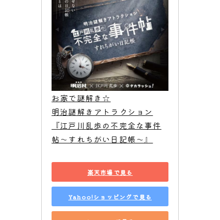
お家で謎解き☆

明治謎解きアトラクション
『江戸川乱歩の不完全な事件
帖〜すれちがい日記帳〜』
楽天市場で見る
Yahoo!ショッピングで見る