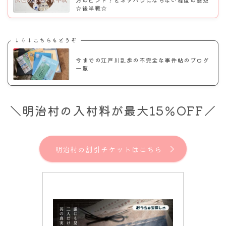
方のヒント？とネタバレにならない程度の感想
☆後半戦☆
↓⇩↓こちらもどうぞ
今までの江戸川乱歩の不完全な事件帖のブログ
一覧
＼明治村の入村料が最大15％OFF／
明治村の割引チケットはこちら