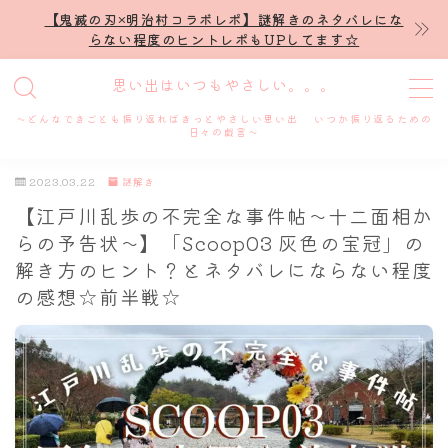
【鬼滅の刃×明治村コラボレポ】謎解きのネタバレにな
らない程度のヒントレポもUPしてます☆
MENU
思い出はいつもやさしい。。。
～どんなできごとも振り返ればきっとやさしい思い出 いつか振り返るための
ホーム
日々の戯言～
2023.03.22
謎解き
プロフィール
【江戸川乱歩の不完全な事件帖～十二面相か
らの予告状～】「Scoop03 灰色の宝冠」の
謎解き
解き方のヒント？とネタバレにならない程度
の感想☆前半戦☆
ホテル滞在記
舞台・ライブ
名古屋