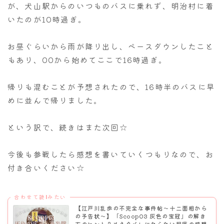
が、犬山駅からのいつものバスに乗れず、明治村に着
いたのが10時過ぎ。
お昼ぐらいから雨が降り出し、ペースダウンしたこと
もあり、00から始めてここで16時過ぎ。
帰りも混むことが予想されたので、16時半のバスに早
めに並んで帰りました。
という訳で、続きはまた次回☆
今後も参戦したら感想を書いていくつもりなので、お
付き合いください☆
合わせて読lみたい
【江戸川乱歩の不完全な事件帖～十二面相から
の予告状～】「Scoop03 灰色の宝冠」の解き