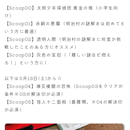
【Scoop00】太郎少年探偵団 黄金の塊（小学生向
け）
【Scoop01】赤銅の悪魔（明治村の謎解きは初めてと
いう方に最適）
【Scoop02】透明人間（明治村の謎解きに何度か挑
戦したことのある方にオススメ）
【Scoop03】灰色の宝冠（「難しい謎ほど燃え
る！」という方に）
以下は5月13日(土)から☆
【Scoop04】煉瓦楼閣の恐怖（Scoop03をクリアが
条件※03の解決印が必須）
【Scoop05】怪人十二面相（最難関。※04の解決印
が必須）