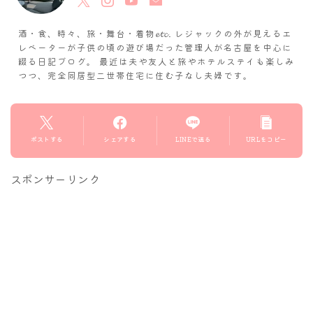
酒・食、時々、旅・舞台・着物𝓮𝓽𝓬. レジャックの外が見えるエ
レベーターが子供の頃の遊び場だった管理人が名古屋を中心に
綴る日記ブログ。 最近は夫や友人と旅やホテルステイも楽しみ
つつ、完全同居型二世帯住宅に住む子なし夫婦です。
ポストする
シェアする
LINEで送る
URLをコピー
スポンサーリンク