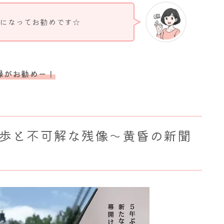
になってお勧めです☆
録がお勧めー！
歩と不可解な残像～黄昏の新聞