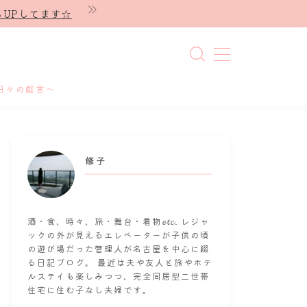
UPしてます☆
日々の戯言～
修子
酒・食、時々、旅・舞台・着物𝓮𝓽𝓬. レジャ
ックの外が見えるエレベーターが子供の頃
の遊び場だった管理人が名古屋を中心に綴
る日記ブログ。 最近は夫や友人と旅やホテ
ルステイも楽しみつつ、完全同居型二世帯
住宅に住む子なし夫婦です。