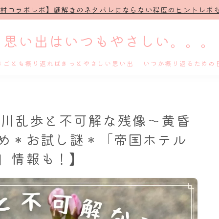
治村コラボレポ】謎解きのネタバレにならない程度のヒントレポも
思い出はいつもやさしい。。。
きごとも振り返ればきっとやさしい思い出 いつか振り返るための
ホーム
戸川乱歩と不可解な残像～黄昏
プロフィール
め＊お試し謎＊「帝国ホテル
」情報も！】
謎解き
ホテル滞在記
舞台・ライブ