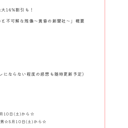
大14%割引も！
歩と不可解な残像～黄昏の新聞社〜」概要
レにならない程度の感想も随時更新予定)
5月10日(土)から☆
男☆5月10日(土)から☆