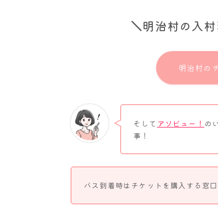
＼
明治村の入村
明治村の
そして
アソビュー！
の
事！
バス到着時はチケットを購入する窓口