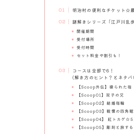
明治村の便利なチケット☆最
謎解きシリーズ「江戸川乱
開催期間
受付場所
受付時間
セット料金や割引も！
コースは全部で6！
(解き方のヒント？とネタバ
【Scoop外伝】操られた指
【Scoop01】双子の兄
【Scoop02】結婚指輪
【Scoop03】戦慄の四角館
【Scoop04】 紅トカゲ☆
【Scoop05】彫刻と旅する