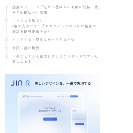
謎解きシリーズ「江戸川乱歩と不可解な残像～黄
昏の新聞社〜」概要
コースは全部で6！
(解き方のヒント？とネタバレにならない程度の
感想も随時更新予定)
クリアすると記念品がもらえます☆
お試し謎に挑戦！
「聖ザビエル天主堂」プレミアムガイドツアーも
気になる！