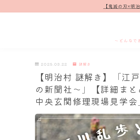
【鬼滅の刃×明
～どんなで
2025.03.22
謎解き
【明治村 謎解き】「江
の新聞社〜」【詳細まと
中央玄関修理現場見学会