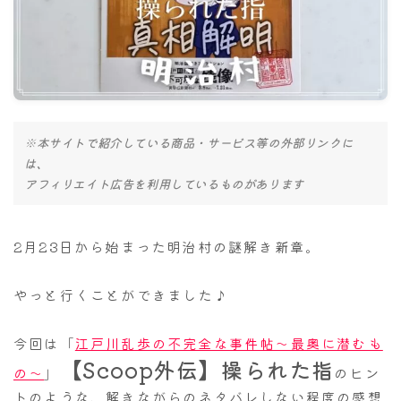
ナナちゃん人形
※本サイトで紹介している商品・サービス等の外部リンクに
は、
アフィリエイト広告を利用しているものがあります
2月23日から始まった明治村の謎解き新章。
やっと行くことができました♪
今回は「
江戸川乱歩の不完全な事件帖〜最奥に潜むも
【Scoop外伝】操られた指
の〜
」
のヒン
トのような、解きながらのネタバレしない程度の感想