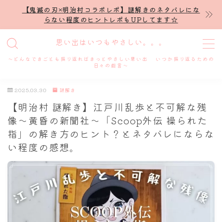
【鬼滅の刃×明治村コラボレポ】謎解きのネタバレにな
らない程度のヒントレポもUPしてます☆
MENU
思い出はいつもやさしい。。。
～どんなできごとも振り返ればきっとやさしい思い出 いつか振り返るための
ホーム
日々の戯言～
2025.03.30
謎解き
プロフィール
【明治村 謎解き】江戸川乱歩と不可解な残
像～黄昏の新聞社〜「Scoop外伝 操られた
謎解き
指」の解き方のヒント？とネタバレにならな
い程度の感想。
ホテル滞在記
舞台・ライブ
名古屋