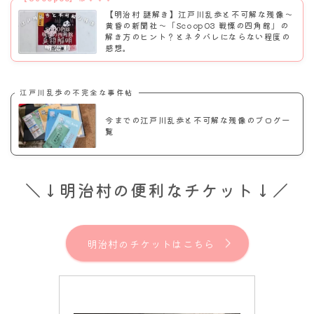
【明治村 謎解き】江戸川乱歩と不可解な残像～
黄昏の新聞社〜「Scoop03 戦慄の四角館」の
解き方のヒント？とネタバレにならない程度の
感想。
江戸川乱歩の不完全な事件帖
今までの江戸川乱歩と不可解な残像のブログ一
覧
＼↓明治村の便利なチケット↓／
明治村のチケットはこちら