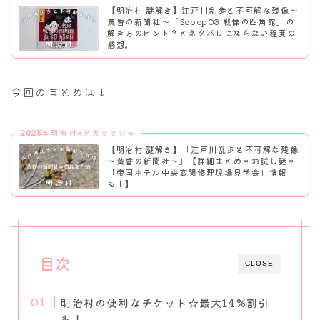
【明治村 謎解き】江戸川乱歩と不可解な残像～
黄昏の新聞社〜「Scoop03 戦慄の四角館」の
解き方のヒント？とネタバレにならない程度の
感想。
今回のまとめは↓
2025年明治村×タカラッシュ
【明治村 謎解き】「江戸川乱歩と不可解な残像
～黄昏の新聞社〜」【詳細まとめ＊お試し謎＊
「帝国ホテル中央玄関修理現場見学会」情報
も！】
目次
CLOSE
明治村の便利なチケット☆最大14%割引
も！