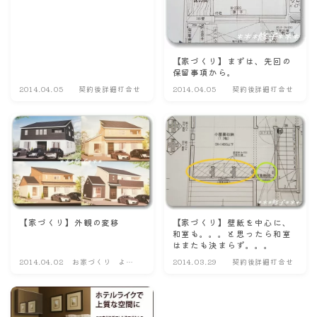
【家づくり】まずは、先回の
保留事項から。
2014.04.05
契約後詳細打合せ
2014.04.05
契約後詳細打合せ
【家づくり】外観の変移
【家づくり】壁紙を中心に、
和室も。。。と思ったら和室
はまたも決まらず。。。
2014.04.02
お家づくり よも
2014.03.29
契約後詳細打合せ
やま話