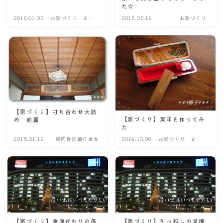
た☆
ナナちゃん人形
2016.01.03
お家づくり よも
2015.05.12
お家づくり
やま話
【家づくり】打ち合わせ大詰
【家づくり】実印を作ってみ
め 前篇
た
2015.01.12
契約後詳細打合せ
2014.10.08
お家づくり よも
やま話
【家づくり】倉庫代わりの借
【家づくり】引っ越しの見積