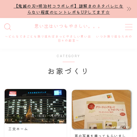
【鬼滅の刃×明治村コラボレポ】謎解きのネタバレにな
らない程度のヒントレポもUPしてます☆
MENU
思い出はいつもやさしい。。。
～どんなできごとも振り返ればきっとやさしい思い出 いつか振り返るための
ホーム
日々の戯言～
CATEGORY
プロフィール
お家づくり
謎解き
ホテル滞在記
舞台・ライブ
名古屋
三交ホーム
家の写真を撮ってもらいまし