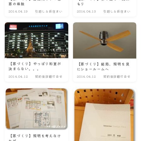
家の掃除
もり
2014.04.19
引越し＆仮住まい
2014.04.13
引越し＆仮住まい
【家づくり】やっぱり和室が
【家づくり】結局、照明を見
決まらない。。。
にショールームへ
2014.04.12
契約後詳細打合せ
2014.04.12
契約後詳細打合せ
【家づくり】照明を考えなけ
れば。。。