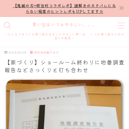
【鬼滅の刃×明治村コラボレポ】謎解きのネタバレにな
らない程度のヒントレポもUPしてます☆
MENU
思い出はいつもやさしい。。。
～どんなできごとも振り返ればきっとやさしい思い出 いつか振り返るための
ホーム
日々の戯言～
2014.03.05
契約後詳細打合せ
プロフィール
【家づくり】ショールーム終わりに地番調査
報告などさっくりと打ち合わせ
謎解き
ホテル滞在記
舞台・ライブ
名古屋