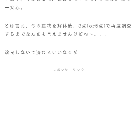
一安心。
とは言え、今の建物を解体後、3点(or5点)で再度調査
するまでなんとも言えませんけどね～。。。
改良しないで済むといいな☆彡
スポンサーリンク