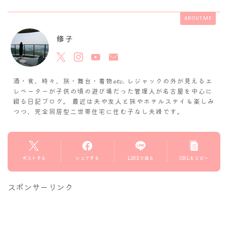
ABOUT ME
修子
酒・食、時々、旅・舞台・着物𝓮𝓽𝓬. レジャックの外が見えるエ
レベーターが子供の頃の遊び場だった管理人が名古屋を中心に
綴る日記ブログ。 最近は夫や友人と旅やホテルステイも楽しみ
つつ、完全同居型二世帯住宅に住む子なし夫婦です。
ポストする
シェアする
LINEで送る
URLをコピー
スポンサーリンク