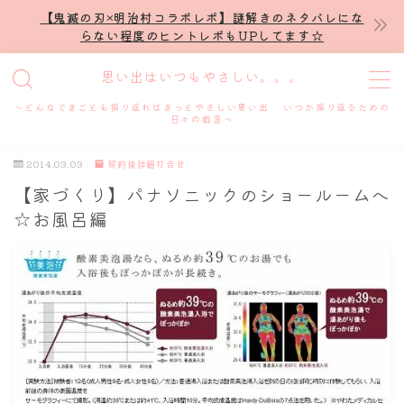
【鬼滅の刃×明治村コラボレポ】謎解きのネタバレにな
らない程度のヒントレポもUPしてます☆
MENU
思い出はいつもやさしい。。。
～どんなできごとも振り返ればきっとやさしい思い出 いつか振り返るための
ホーム
日々の戯言～
2014.03.03
契約後詳細打合せ
プロフィール
【家づくり】パナソニックのショールームへ
☆お風呂編
謎解き
ホテル滞在記
舞台・ライブ
名古屋