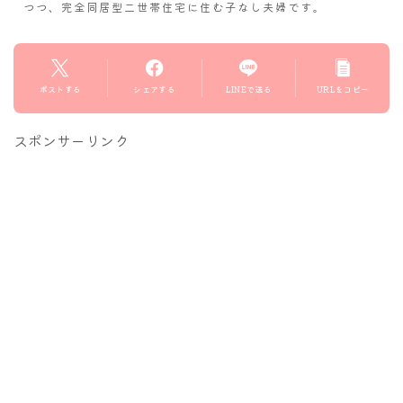
つつ、完全同居型二世帯住宅に住む子なし夫婦です。
ポストする
シェアする
LINEで送る
URLをコピー
スポンサーリンク