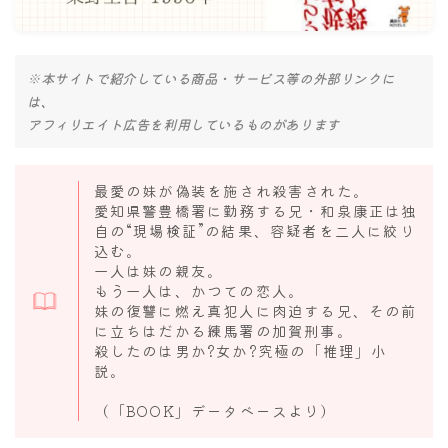
ナナちゃん人形
※本サイトで紹介している商品・サービス等の外部リンクに
は、
アフィリエイト広告を利用しているものがあります
最愛の妹が偽装を施され殺害された。
愛知県警豊橋署に勤務する兄・和泉康正は独
自の“現場検証”の結果、容疑者を二人に絞り
込む。
一人は妹の親友。
もう一人は、かつての恋人。
妹の復讐に燃え真犯人に肉迫する兄、その前
に立ちはだかる練馬署の加賀刑事。
殺したのは男か?女か?究極の「推理」小
説。
（「BOOK」データベースより）