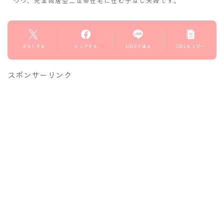
つつ、完全同居型二世帯住宅に住む子なし夫婦です。
ポストする
シェアする
LINEで送る
URLをコピー
スポンサーリンク