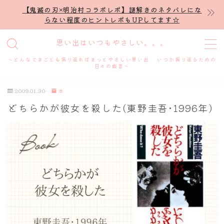
【鬼滅の刃×明治村コラボレポ】謎解きのネタバレにな
らない程度のヒントレポもUPしてます☆
MENU
思い出はいつもやさしい。。。
～どんなできごとも振り返ればきっとやさしい思い出 いつか振り返るための
ホーム
日々の戯言～
2009.01.30
本
プロフィール
どちらかが彼女を殺した(東野圭吾･1996年)
謎解き
ホテル滞在記
舞台・ライブ
名古屋