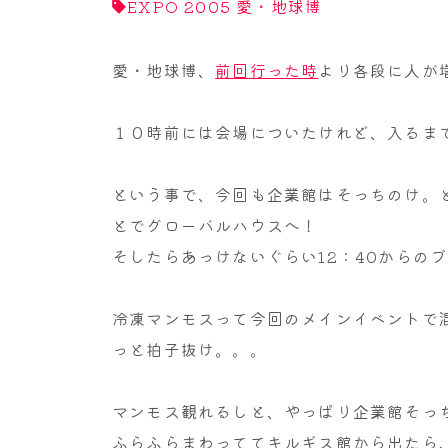
EXPO 2005 愛・地球博
愛・地球博、
前回行った時
より各段に人が
１０時前には会場についたけれど、入るま
という事で、今回も企業館はそっちのけ。
とでグローバルハウスへ！
そしたらあっけないぐらい12：40からの
冷凍マンモスって今回のメインイベントで
っと拍子抜け。。。
マンモス観れるしと、やっぱり企業館そっち
ふらふらまわっててキルギス館から出たら