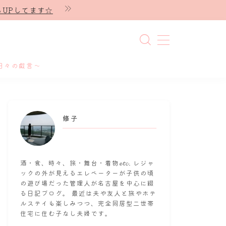
UPしてます☆
日々の戯言～
修子
酒・食、時々、旅・舞台・着物𝓮𝓽𝓬. レジャ
ックの外が見えるエレベーターが子供の頃
の遊び場だった管理人が名古屋を中心に綴
る日記ブログ。 最近は夫や友人と旅やホテ
ルステイも楽しみつつ、完全同居型二世帯
住宅に住む子なし夫婦です。