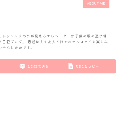
ABOUT ME
𝓬. レジャックの外が見えるエレベーターが子供の頃の遊び場
る日記ブログ。 最近は夫や友人と旅やホテルステイも楽しみ
む子なし夫婦です。
LINEで送る
URLをコピー