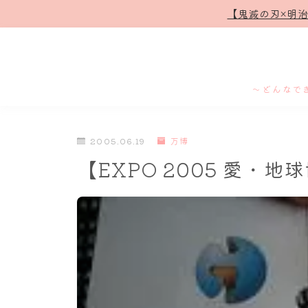
【鬼滅の刃×明
～どんなで
2005.06.19
万博
【EXPO 2005 愛・