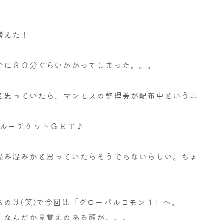
増えた！
でに３０分ぐらいかかってしまった。。。
と思っていたら、マンモスの整理券が配布中というこ
ブルーチケットＧＥＴ♪
混み混みかと思っていたらそうでもないらしい。ちょ
のけ(笑)で今回は「グローパルコモン１」へ。
、なんだか見覚えのある顔が。。。