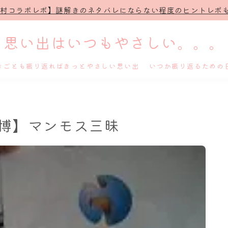
治村コラボレポ】謎解きのネタバレにならない程度のヒントレポも
思い出はいつもやさしい。。。
きごとも振り返ればきっとやさしい思い出 いつか振り返るための
ホーム
地球博】マンモス三昧
プロフィール
謎解き
ホテル滞在記
舞台・ライブ