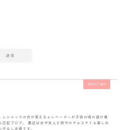
ABOUT ME
𝓬. レジャックの外が見えるエレベーターが子供の頃の遊び場
る日記ブログ。 最近は夫や友人と旅やホテルステイも楽しみ
む子なし夫婦です。