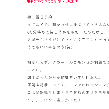
EXPO 2005 愛・地球博
初！当日予約！
ってことで、朝から列に並ばせてもらえな
60分待ちで待とうかとも思ったのだけど
入場券かざすだけでさくさく完了しちゃっ
うでもいい事を思う(笑)
相変わらず、グローバルコモン３が制覇で
ことに。
朝１だったからか結構すいすい回れた。
何処も結構こってて、ロシアにはマンモス
コは楽器鳴らしまくりで音感の無さを再認識
り。。。いや～楽しかった♪