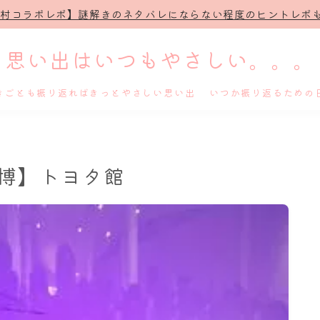
治村コラボレポ】謎解きのネタバレにならない程度のヒントレポも
思い出はいつもやさしい。。。
きごとも振り返ればきっとやさしい思い出 いつか振り返るための
ホーム
地球博】トヨタ館
プロフィール
謎解き
ホテル滞在記
舞台・ライブ