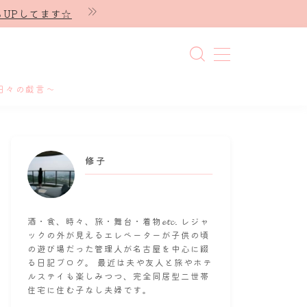
UPしてます☆
日々の戯言～
修子
酒・食、時々、旅・舞台・着物𝓮𝓽𝓬. レジャ
ックの外が見えるエレベーターが子供の頃
の遊び場だった管理人が名古屋を中心に綴
る日記ブログ。 最近は夫や友人と旅やホテ
ルステイも楽しみつつ、完全同居型二世帯
住宅に住む子なし夫婦です。