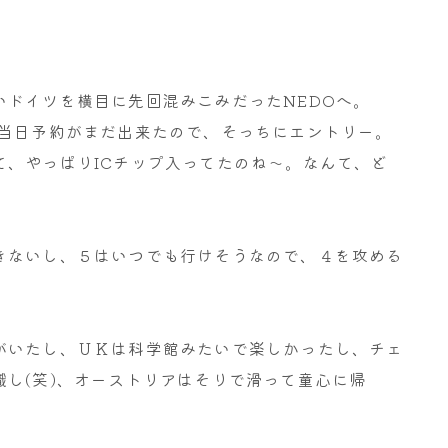
いドイツを横目に先回混みこみだったNEDOへ。
、当日予約がまだ出来たので、そっちにエントリー。
て、やっぱりICチップ入ってたのね～。なんて、ど
きないし、５はいつでも行けそうなので、４を攻める
がいたし、ＵＫは科学館みたいで楽しかったし、チェ
し(笑)、オーストリアはそりで滑って童心に帰