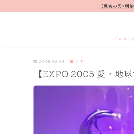
【鬼滅の刃×明
～どんなで
2005.08.06
万博
【EXPO 2005 愛・