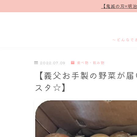
【鬼滅の刃×明
～どんなで
2022.07.09
食べ物・飲み物
【義父お手製の野菜が届
スタ☆】