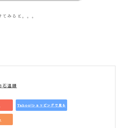
けてみると。。。
白石温麺
る
Yahoo!ショッピングで見る
る