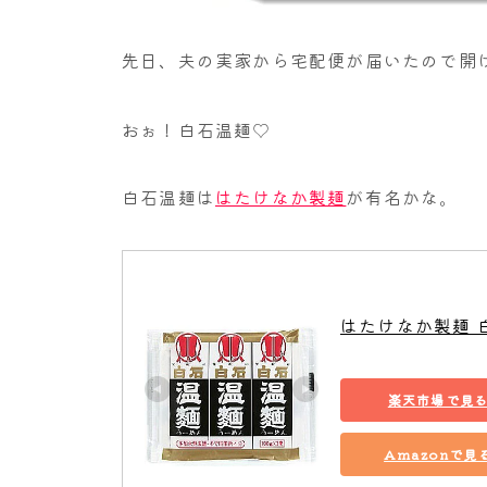
先日、夫の実家から宅配便が届いたので開
おぉ！白石温麺♡
白石温麺は
はたけなか製麺
が有名かな。
はたけなか製麺 
楽天市場で見
Amazonで見