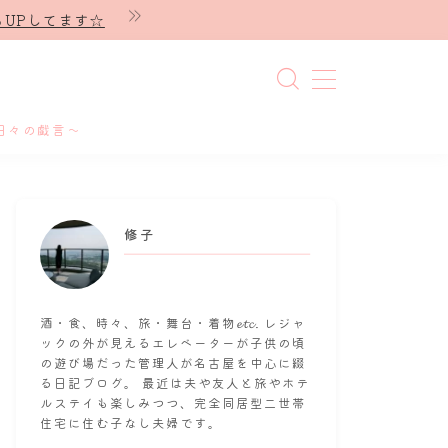
UPしてます☆
日々の戯言～
修子
酒・食、時々、旅・舞台・着物𝓮𝓽𝓬. レジャ
ックの外が見えるエレベーターが子供の頃
の遊び場だった管理人が名古屋を中心に綴
る日記ブログ。 最近は夫や友人と旅やホテ
ルステイも楽しみつつ、完全同居型二世帯
住宅に住む子なし夫婦です。