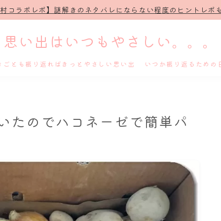
治村コラボレポ】謎解きのネタバレにならない程度のヒントレポも
思い出はいつもやさしい。。。
きごとも振り返ればきっとやさしい思い出 いつか振り返るための
ホーム
いたのでハコネーゼで簡単パ
プロフィール
謎解き
ホテル滞在記
舞台・ライブ