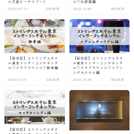
ル万座ビーチリゾート
ル♡お部屋編
ナナちゃん人形
2023.03.12
IHG系列
2022.10.28
IHG系列
【宿泊記】ストリングスホテ
【宿泊記】ストリングスホテ
ル東京インターコンチネンタ
ル東京インターコンチネンタ
ル♡クラブラウンジ♡朝食編
ル♡クラブラウンジ♡イブニ
ングカクテル編
2022.10.27
IHG系列
2022.10.26
IHG系列
【宿泊記】ストリングスホテ
ル東京インターコンチネンタ