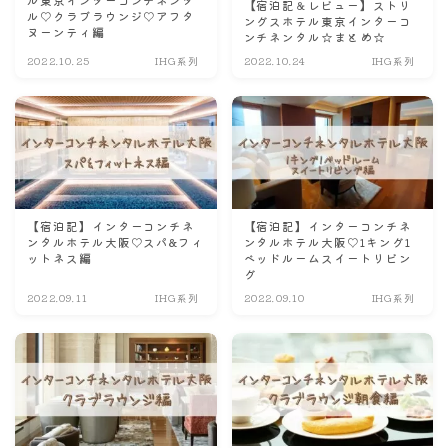
【宿泊記＆レビュー】ストリ
ル♡クラブラウンジ♡アフタ
ングスホテル東京インターコ
ヌーンティ編
ンチネンタル☆まとめ☆
2022.10.25
IHG系列
2022.10.24
IHG系列
【宿泊記】インターコンチネ
【宿泊記】インターコンチネ
ンタルホテル大阪♡スパ&フィ
ンタルホテル大阪♡1キング1
ットネス編
ベッドルームスイートリビン
グ
2022.09.11
IHG系列
2022.09.10
IHG系列