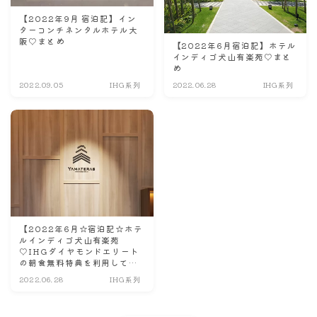
【2022年9月 宿泊記】イン
ターコンチネンタルホテル大
阪♡まとめ
【2022年6月宿泊記】ホテル
インディゴ犬山有楽苑♡まと
め
2022.09.05
IHG系列
2022.06.28
IHG系列
【2022年6月☆宿泊記☆ホテ
ルインディゴ犬山有楽苑
♡IHGダイヤモンドエリート
の朝食無料特典を利用してみ
た♡】
2022.06.28
IHG系列