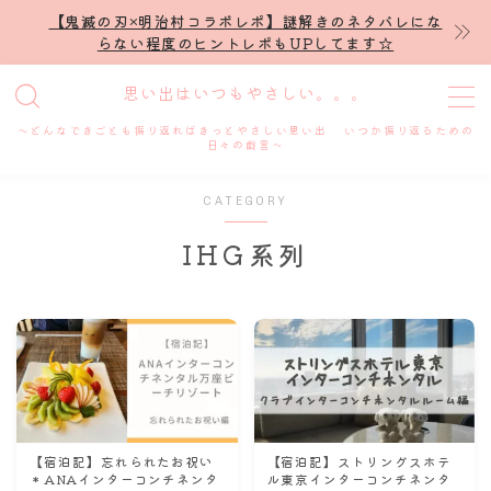
【鬼滅の刃×明治村コラボレポ】謎解きのネタバレにな
らない程度のヒントレポもUPしてます☆
MENU
思い出はいつもやさしい。。。
～どんなできごとも振り返ればきっとやさしい思い出 いつか振り返るための
ホーム
日々の戯言～
CATEGORY
プロフィール
IHG系列
謎解き
ホテル滞在記
舞台・ライブ
名古屋
【宿泊記】忘れられたお祝い
【宿泊記】ストリングスホテ
＊ANAインターコンチネンタ
ル東京インターコンチネンタ