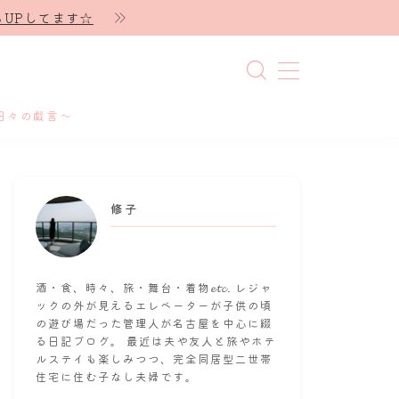
UPしてます☆
日々の戯言～
修子
酒・食、時々、旅・舞台・着物𝓮𝓽𝓬. レジャ
ックの外が見えるエレベーターが子供の頃
の遊び場だった管理人が名古屋を中心に綴
る日記ブログ。 最近は夫や友人と旅やホテ
ルステイも楽しみつつ、完全同居型二世帯
住宅に住む子なし夫婦です。