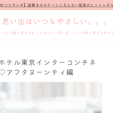
治村コラボレポ】謎解きのネタバレにならない程度のヒントレポも
思い出はいつもやさしい。。。
きごとも振り返ればきっとやさしい思い出 いつか振り返るための
ホーム
ホテル東京インターコンチネ
プロフィール
♡アフタヌーンティ編
謎解き
ホテル滞在記
舞台・ライブ