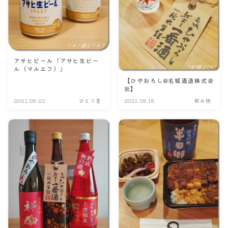
アサヒビール「アサヒ生ビー
ル（マルエフ）」
【ひやおろし@名城酒造株式会
社】
2021.09.22
ひとり言
2021.09.18
飲み物