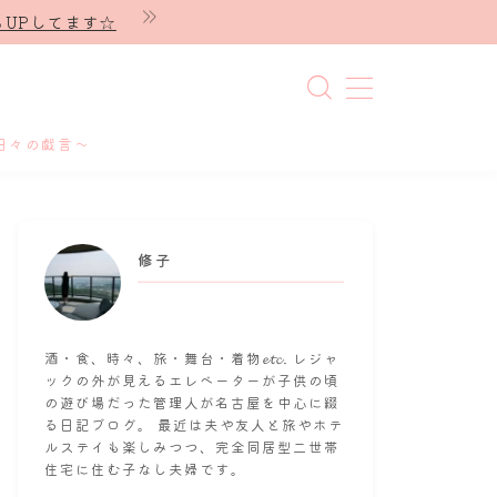
UPしてます☆
日々の戯言～
修子
酒・食、時々、旅・舞台・着物𝓮𝓽𝓬. レジャ
ックの外が見えるエレベーターが子供の頃
の遊び場だった管理人が名古屋を中心に綴
る日記ブログ。 最近は夫や友人と旅やホテ
ルステイも楽しみつつ、完全同居型二世帯
住宅に住む子なし夫婦です。