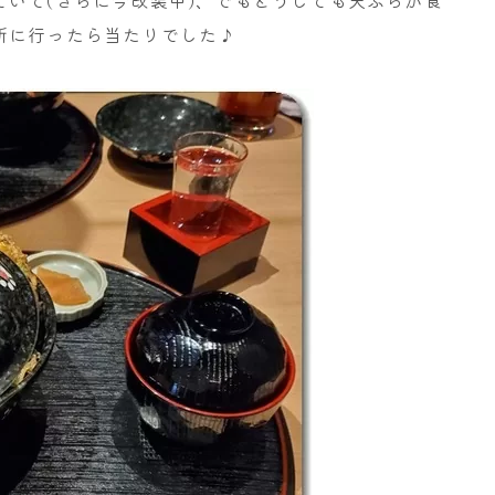
いて(さらに今改装中)、でもどうしても天ぷらが食
所に行ったら当たりでした♪