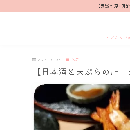
【鬼滅の刃×明
～どんなで
2021.01.06
お店
【日本酒と天ぷらの店 