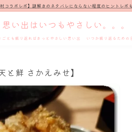
治村コラボレポ】謎解きのネタバレにならない程度のヒントレポも
思い出はいつもやさしい。。。
きごとも振り返ればきっとやさしい思い出 いつか振り返るための
ホーム
天と鮮 さかえみせ】
プロフィール
謎解き
ホテル滞在記
舞台・ライブ