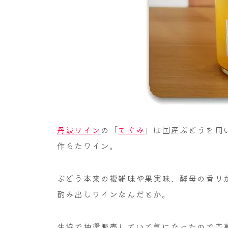
丹波ワイン
の「
てぐみ
」は国産ぶどうを用
作らたワイン。
ぶどう本来の複雑味や果実味、酵母の香り
酌み出しワインなんだとか。
生協で抽選販売していて気になったので応