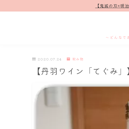
【鬼滅の刃×明
～どんなで
2020.07.24
飲み物
【丹羽ワイン「てぐみ」