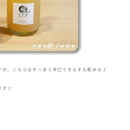
すが、こちらはすっきり辛口でするする飲める♪
ます☆