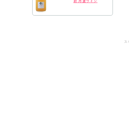
府 丹波ワイン
ス