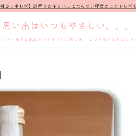
治村コラボレポ】謎解きのネタバレにならない程度のヒントレポも
思い出はいつもやさしい。。。
きごとも振り返ればきっとやさしい思い出 いつか振り返るための
ホーム
】
プロフィール
謎解き
ホテル滞在記
舞台・ライブ