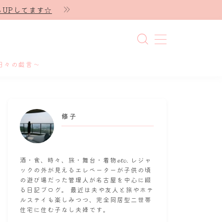
UPしてます☆
日々の戯言～
修子
酒・食、時々、旅・舞台・着物𝓮𝓽𝓬. レジャ
ックの外が見えるエレベーターが子供の頃
の遊び場だった管理人が名古屋を中心に綴
る日記ブログ。 最近は夫や友人と旅やホテ
ルステイも楽しみつつ、完全同居型二世帯
住宅に住む子なし夫婦です。