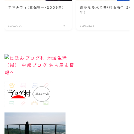
アマルフィ(真保裕一･2009年)
遥かなる水の音(村山由佳･20
年)
2010.01.04
本
2010.02.25