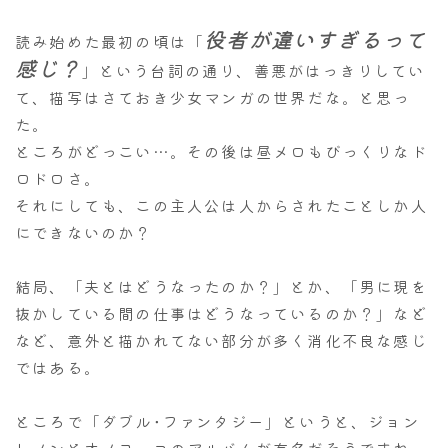
役者が違いすぎるって
読み始めた最初の頃は「
感じ？
」という台詞の通り、善悪がはっきりしてい
て、描写はさておき少女マンガの世界だな。と思っ
た。
ところがどっこい…。その後は昼メロもびっくりなド
ロドロさ。
それにしても、この主人公は人からされたことしか人
にできないのか？
結局、「夫とはどうなったのか？」とか、「男に現を
抜かしている間の仕事はどうなっているのか？」など
など、意外と描かれてない部分が多く消化不良な感じ
ではある。
ところで「ダブル･ファンタジー」というと、ジョン
レノンとオノヨーコのアルバムが有名だそうですね。