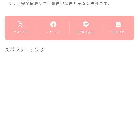
つつ、完全同居型二世帯住宅に住む子なし夫婦です。
ポストする
シェアする
LINEで送る
URLをコピー
スポンサーリンク