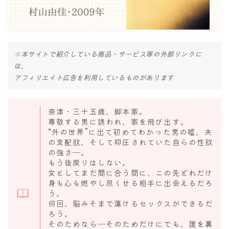
ナナちゃん人形
※本サイトで紹介している商品・サービス等の外部リンクに
は、
アフィリエイト広告を利用しているものがあります
奈津・三十五歳、脚本家。
尊敬する男に誘われ、家を飛び出す。
“外の世界”に出て初めてわかった男の嘘、夫
の支配欲、そして抑圧されていた自らの性欲
の強さ―。
もう後戻りはしない。
女としてまだ間に合う間に、この先どれだけ
身も心も燃やし尽くせる相手に出会えるだろ
う。
何回、脳みそまで蕩けるセックスができるだ
ろう。
そのためなら―そのためだけにでも、誰を裏