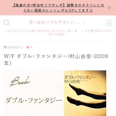
【鬼滅の刃×明治村コラボレポ】謎解きのネタバレにな
らない程度のヒントレポもUPしてます☆
MENU
思い出はいつもやさしい。。。
～どんなできごとも振り返ればきっとやさしい思い出 いつか振り返るための
ホーム
日々の戯言～
2009.03.11
本
プロフィール
W/F ダブル･ファンタジー(村山由佳･2009
年)
謎解き
ホテル滞在記
舞台・ライブ
名古屋