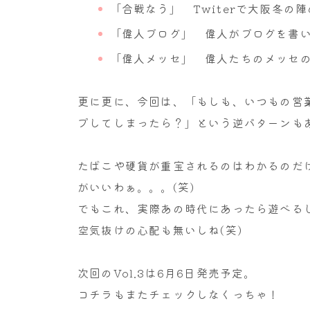
「合戦なう」 Twiterで大阪冬の
「偉人ブログ」 偉人がブログを書
「偉人メッセ」 偉人たちのメッセ
更に更に、今回は、「もしも、いつもの営業
プしてしまったら？」という逆パターンも
たばこや硬貨が重宝されるのはわかるのだ
がいいわぁ。。。(笑)
でもこれ、実際あの時代にあったら遊べる
空気抜けの心配も無いしね(笑)
次回のVol.3は6月6日発売予定。
コチラもまたチェックしなくっちゃ！