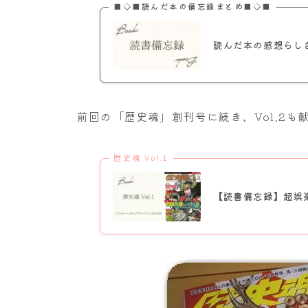
■◇■読んだ本の備忘録まとめ■◇■
読んだ本の感想らし
前回の「歴史魂」創刊号に続き、Vol.2
歴史魂 Vol.1
【読書備忘録】超娯楽