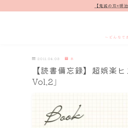
【鬼滅の刃×明
～どんなで
2011.04.03
本
【読書備忘録】超娯楽ヒ
Vol.2」