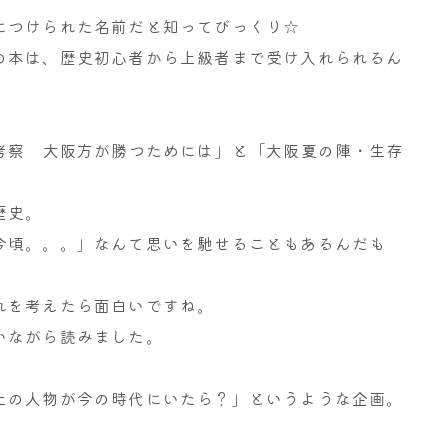
につけられた名前だと知ってびっくり☆
の本は、歴史初心者から上級者まで受け入れられるん
F考察 大阪方が勝つためには」と「大阪夏の陣・生存
歴史。
今頃。。。」なんて思いを馳せることもあるんだも
れを考えたら面白いですね。
いながら読みました。
上の人物が今の時代にいたら？」というような企画。