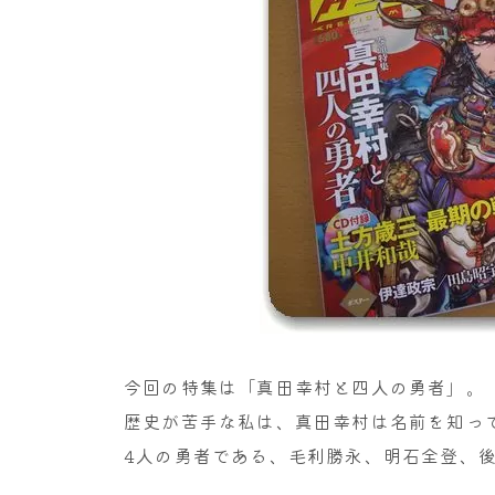
今回の特集は「真田幸村と四人の勇者」。
歴史が苦手な私は、真田幸村は名前を知っ
4人の勇者である、毛利勝永、明石全登、