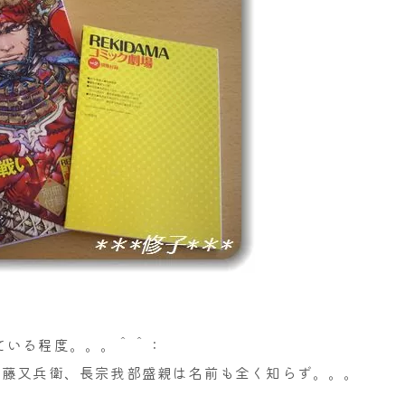
ている程度。。。＾＾：
後藤又兵衛、長宗我部盛親は名前も全く知らず。。。