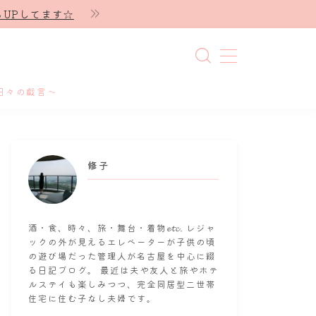
UPしてます☆
日々の戯言～
修子
酒・食、時々、旅・舞台・着物𝓮𝓽𝓬. レジャ
ックの外が見えるエレベーターが子供の頃
の遊び場だった管理人が名古屋を中心に綴
る日記ブログ。 最近は夫や友人と旅やホテ
ルステイも楽しみつつ、完全同居型二世帯
住宅に住む子なし夫婦です。