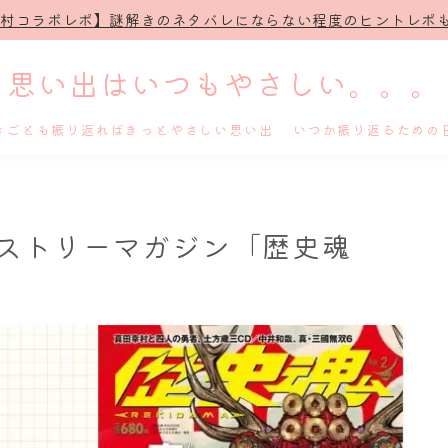
治村コラボレポ】謎解きのネタバレにならない程度のヒントレポも
思い出はいつもやさしい。。。
きごとも振り返ればきっとやさしい思い出 いつか振り返るための
ホーム
ストリーマガジン「歴史魂
プロフィール
謎解き
ホテル滞在記
舞台・ライブ