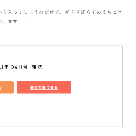
から入ってしまうのだけど、知らず知らずのうちに歴
がします＾＾
011年 04月号 [雑誌]
る
楽天市場で見る