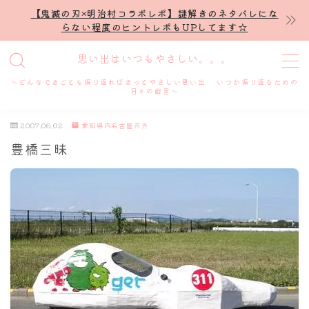
【鬼滅の刃×明治村コラボレポ】謎解きのネタバレにな
らない程度のヒントレポもUPしてます☆
MENU
思い出はいつもやさしい。。。
～どんなできごとも振り返ればきっとやさしい思い出 いつか振り返るための
ホーム
日々の戯言～
2007.06.02
愛知県内名古屋市外
プロフィール
豊橋三昧
謎解き
ホテル滞在記
舞台・ライブ
名古屋