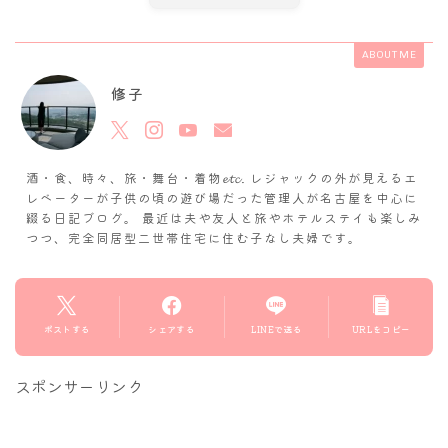
ABOUT ME
修子
酒・食、時々、旅・舞台・着物𝓮𝓽𝓬. レジャックの外が見えるエ
レベーターが子供の頃の遊び場だった管理人が名古屋を中心に
綴る日記ブログ。 最近は夫や友人と旅やホテルステイも楽しみ
つつ、完全同居型二世帯住宅に住む子なし夫婦です。
ポストする
シェアする
LINEで送る
URLをコピー
スポンサーリンク