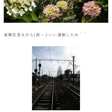
紫陽花見ながら1周～♪いい運動したわ＾＾