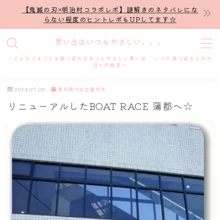
【鬼滅の刃×明治村コラボレポ】謎解きのネタバレにな
らない程度のヒントレポもUPしてます☆
MENU
思い出はいつもやさしい。。。
～どんなできごとも振り返ればきっとやさしい思い出 いつか振り返るための
ホーム
日々の戯言～
2014.07.26
愛知県内名古屋市外
プロフィール
リニューアルしたBOAT RACE 蒲郡へ☆
謎解き
ホテル滞在記
舞台・ライブ
名古屋