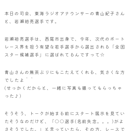
本日の司会、東海ラジオアナウンサーの青山紀子さん
と、岩瀬裕亮選手です。
岩瀬裕亮選手は、西尾市出身で、今年、次代のボート
レース界を担う有望な若手選手から選出される「全国
スター候補選手」に選ばれてるんですって☆
青山さんの無茶ぶりにもこたえてくれる、気さくな方
でしたよ＾＾
(せっかくだからと、一緒に写真も撮ってもらっちゃ
った♪)
そうそう、トークが始まる前にスタート展示を見てい
たそうなのだけど、「○○選手(名前失念。。。)がよ
さそうでした。」と言っていたら、その方、レースで