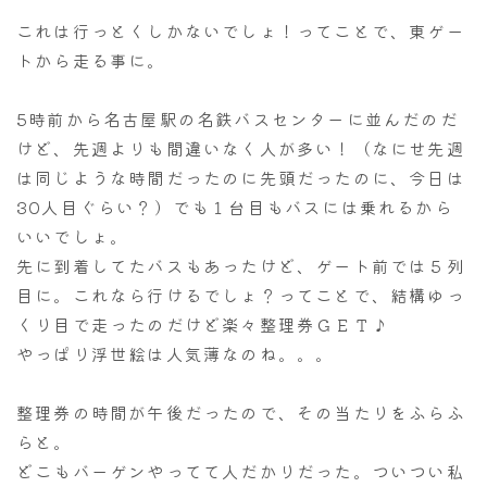
これは行っとくしかないでしょ！ってことで、東ゲー
トから走る事に。
5時前から名古屋駅の名鉄バスセンターに並んだのだ
けど、先週よりも間違いなく人が多い！（なにせ先週
は同じような時間だったのに先頭だったのに、今日は
30人目ぐらい？）でも１台目もバスには乗れるから
いいでしょ。
先に到着してたバスもあったけど、ゲート前では５列
目に。これなら行けるでしょ？ってことで、結構ゆっ
くり目で走ったのだけど楽々整理券ＧＥＴ♪
やっぱり浮世絵は人気薄なのね。。。
整理券の時間が午後だったので、その当たりをふらふ
らと。
どこもバーゲンやってて人だかりだった。ついつい私