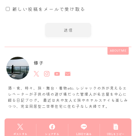
新しい投稿をメールで受け取る
ABOUT ME
修子
酒・食、時々、旅・舞台・着物𝓮𝓽𝓬. レジャックの外が見えるエ
レベーターが子供の頃の遊び場だった管理人が名古屋を中心に
綴る日記ブログ。 最近は夫や友人と旅やホテルステイも楽しみ
つつ、完全同居型二世帯住宅に住む子なし夫婦です。
ポストする
シェアする
LINEで送る
URLをコピー