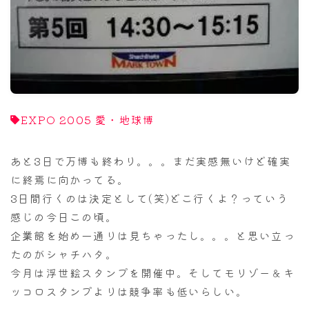
ナナちゃん人形
EXPO 2005 愛・地球博
あと3日で万博も終わり。。。まだ実感無いけど確実
に終焉に向かってる。
3日間行くのは決定として(笑)どこ行くよ？っていう
感じの今日この頃。
企業館を始め一通りは見ちゃったし。。。と思い立っ
たのがシャチハタ。
今月は浮世絵スタンプを開催中。そしてモリゾー＆キ
ッコロスタンプよりは競争率も低いらしい。