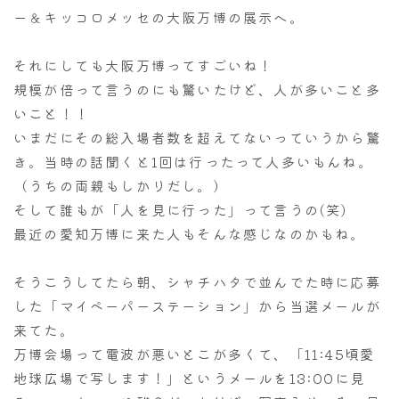
ー＆キッコロメッセの大阪万博の展示へ。
それにしても大阪万博ってすごいね！
規模が倍って言うのにも驚いたけど、人が多いこと多
いこと！！
いまだにその総入場者数を超えてないっていうから驚
き。当時の話聞くと1回は行ったって人多いもんね。
（うちの両親もしかりだし。）
そして誰もが「人を見に行った」って言うの(笑)
最近の愛知万博に来た人もそんな感じなのかもね。
そうこうしてたら朝、シャチハタで並んでた時に応募
した「マイペーパーステーション」から当選メールが
来てた。
万博会場って電波が悪いとこが多くて、「11:45頃愛
地球広場で写します！」というメールを13:00に見