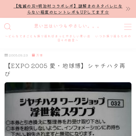
【鬼滅の刃×明治村コラボレポ】謎解きのネタバレにな
らない程度のヒントレポもUPしてます☆
MENU
思い出はいつもやさしい。。。
～どんなできごとも振り返ればきっとやさしい思い出 いつか振り返るための
ホーム
日々の戯言～
2005.09.23
万博
プロフィール
【EXPO 2005 愛・地球博】シャチハタ再
び
謎解き
ホテル滞在記
舞台・ライブ
名古屋