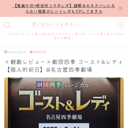
【鬼滅の刃×明治村コラボレポ】謎解きのネタバレにな
らない程度のヒントレポもUPしてます☆
MENU
思い出はいつもやさしい。。。
～どんなできごとも振り返ればきっとやさしい思い出 いつか振り返るための
ホーム
日々の戯言～
2025.05.14
劇団四季
プロフィール
≪観劇レビュー≫劇団四季 ゴースト&レディ
【個人的初日】@名古屋四季劇場
謎解き
ホテル滞在記
舞台・ライブ
名古屋