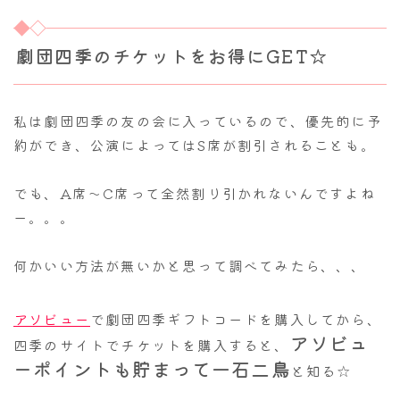
劇団四季のチケットをお得にGET☆
私は劇団四季の友の会に入っているので、優先的に予
約ができ、公演によってはS席が割引されることも。
でも、A席～C席って全然割り引かれないんですよね
ー。。。
何かいい方法が無いかと思って調べてみたら、、、
アソビュー
で劇団四季ギフトコードを購入してから、
アソビュ
四季のサイトでチケットを購入すると、
ーポイントも貯まって一石二鳥
と知る☆