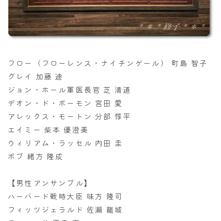
フロー（フローレンス・ナイチンゲール） 町島 智子
グレイ 加藤 迪
ジョン・ホール軍医長官 芝 清道
デオン・ド・ボーモン 宮田 愛
アレックス・モートン 分部 惇平
エイミー 柴本 優澄美
ウィリアム・ラッセル 内田 圭
ボブ 緒方 隆成
【男性アンサンブル】
ハーバード戦時大臣 味方 隆司
フィッツジェラルド 佐瀨 龍城