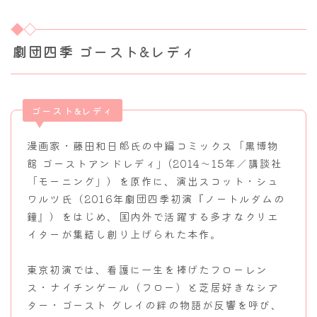
劇団四季 ゴースト&レディ
ゴースト&レディ
漫画家・藤田和日郎氏の中編コミックス「黒博物
館 ゴーストアンドレディ」(2014～15年／講談社
「モーニング」）を原作に、演出スコット・シュ
ワルツ氏（2016年劇団四季初演『ノートルダムの
鐘』）をはじめ、国内外で活躍する多才なクリエ
イターが集結し創り上げられた本作。
東京初演では、看護に一生を捧げたフローレン
ス・ナイチンゲール（フロー）と芝居好きなシア
ター・ゴースト グレイの絆の物語が反響を呼び、