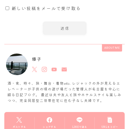
新しい投稿をメールで受け取る
ABOUT ME
修子
酒・食、時々、旅・舞台・着物𝓮𝓽𝓬. レジャックの外が見えるエ
レベーターが子供の頃の遊び場だった管理人が名古屋を中心に
綴る日記ブログ。 最近は夫や友人と旅やホテルステイも楽しみ
つつ、完全同居型二世帯住宅に住む子なし夫婦です。
ポストする
シェアする
LINEで送る
URLをコピー