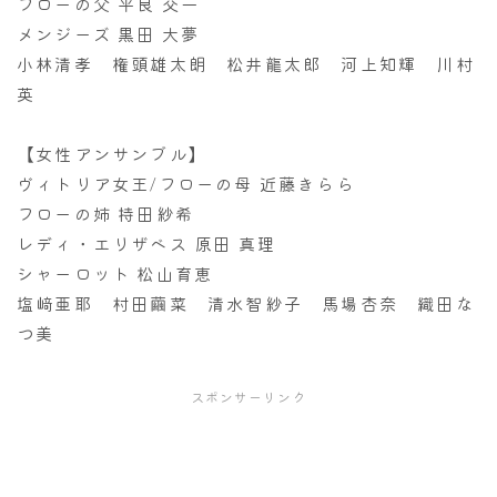
フローの父 平良 交一
メンジーズ 黒田 大夢
小林清孝 権頭雄太朗 松井龍太郎 河上知輝 川村
英
【女性アンサンブル】
ヴィトリア女王/フローの母 近藤きらら
フローの姉 持田紗希
レディ・エリザベス 原田 真理
シャーロット 松山育恵
塩﨑亜耶 村田繭菜 清水智紗子 馬場杏奈 織田な
つ美
スポンサーリンク