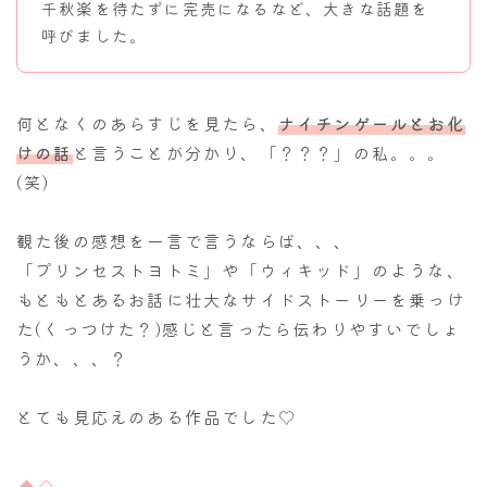
千秋楽を待たずに完売になるなど、大きな話題を
呼びました。
何となくのあらすじを見たら、
ナイチンゲールとお化
けの話
と言うことが分かり、「？？？」の私。。。
(笑)
観た後の感想を一言で言うならば、、、
「プリンセストヨトミ」や「ウィキッド」のような、
もともとあるお話に壮大なサイドストーリーを乗っけ
た(くっつけた？)感じと言ったら伝わりやすいでしょ
うか、、、？
とても見応えのある作品でした♡