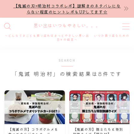
【鬼滅の刃×明治村コラボレポ】謎解きのネタバレにな
らない程度のヒントレポもUPしてます☆
MENU
思い出はいつもやさしい。。。
～どんなできごとも振り返ればきっとやさしい思い出 いつか振り返るための
ホーム
日々の戯言～
プロフィール
SEARCH
「鬼滅 明治村」の検索結果は8件です
謎解き
ホテル滞在記
舞台・ライブ
名古屋
【鬼滅の刃】コラボグルメを
【鬼滅の刃】隊士たちと特別
食べてオリジナルカード
訓練クイズ【明治村】