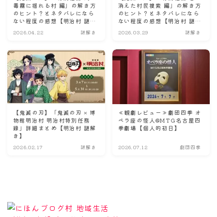
毒霧に揺れる村 編」の解き方
消えた村民捜索 編」の解き方
のヒント？とネタバレになら
のヒント？とネタバレになら
ない程度の感想【明治村 謎解
ない程度の感想【明治村 謎解
き】
き】
2026.04.22
謎解き
2026.03.29
謎解き
【鬼滅の刃】「鬼滅の刃 × 博
≪観劇レビュー≫劇団四季 オ
物館明治村 明治村特別任務
ペラ座の怪人@MTG名古屋四
録」詳細まとめ【明治村 謎解
季劇場【個人的初日】
き】
2026.02.17
謎解き
2026.07.12
劇団四季