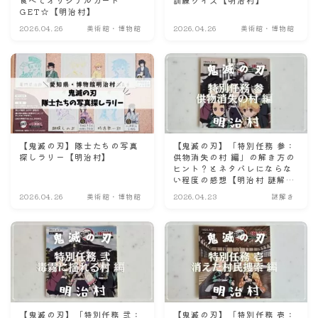
GET☆【明治村】
ナナちゃん人形
2026.04.26
美術館・博物館
2026.04.26
美術館・博物館
【鬼滅の刃】隊士たちの写真
【鬼滅の刃】「特別任務 参：
探しラリー【明治村】
供物消失の村 編」の解き方の
ヒント？とネタバレにならな
い程度の感想【明治村 謎解
き】
2026.04.26
美術館・博物館
2026.04.23
謎解き
【鬼滅の刃】「特別任務 弐：
【鬼滅の刃】「特別任務 壱：