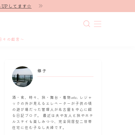
UPしてます☆
日々の戯言～
修子
酒・食、時々、旅・舞台・着物𝓮𝓽𝓬. レジャ
ックの外が見えるエレベーターが子供の頃
の遊び場だった管理人が名古屋を中心に綴
る日記ブログ。 最近は夫や友人と旅やホテ
ルステイも楽しみつつ、完全同居型二世帯
住宅に住む子なし夫婦です。