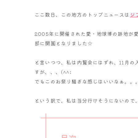
ここ数日、この地方のトップニュースは
ジ
2005年に開催された愛・地球博の跡地が
部に開園となりました☆
と言いつつ、私は内覧会にはずれ、11月の
すが、、、(^^;
でもこのお祭り騒ぎな感じはいいなぁ。。
という訳で、私は当分行けそうにないので
目次