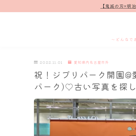
【鬼滅の刃×明
～どんなで
2022.11.01
愛知県内名古屋市外
祝！ジブリパーク開園@
パーク)♡古い写真を探