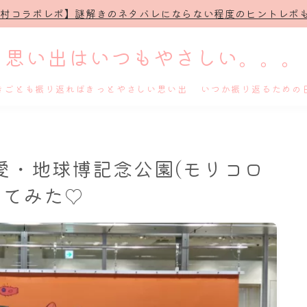
治村コラボレポ】謎解きのネタバレにならない程度のヒントレポも
思い出はいつもやさしい。。。
きごとも振り返ればきっとやさしい思い出 いつか振り返るための
ホーム
愛・地球博記念公園(モリコロ
プロフィール
してみた♡
謎解き
ホテル滞在記
舞台・ライブ