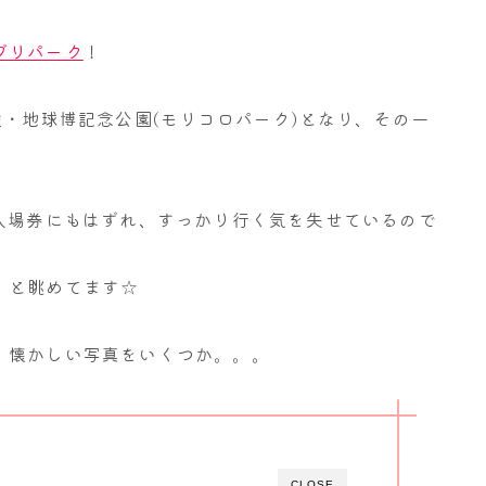
ブリパーク
！
愛・地球博記念公園(モリコロパーク)となり、その一
入場券にもはずれ、すっかり行く気を失せているので
。と眺めてます☆
、懐かしい写真をいくつか。。。
CLOSE