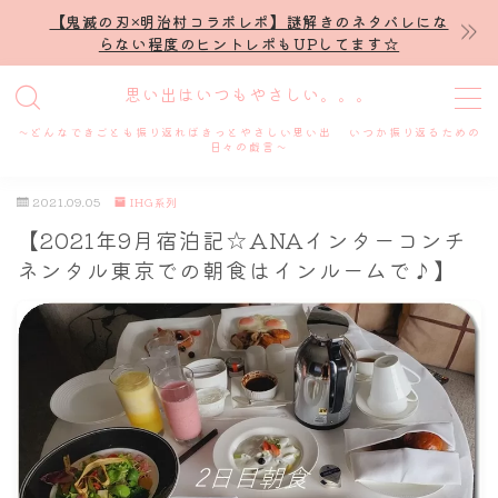
【鬼滅の刃×明治村コラボレポ】謎解きのネタバレにな
らない程度のヒントレポもUPしてます☆
MENU
思い出はいつもやさしい。。。
～どんなできごとも振り返ればきっとやさしい思い出 いつか振り返るための
ホーム
日々の戯言～
2021.09.05
IHG系列
プロフィール
【2021年9月宿泊記☆ANAインターコンチ
ネンタル東京での朝食はインルームで♪】
謎解き
ホテル滞在記
舞台・ライブ
名古屋