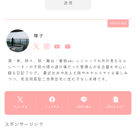
ABOUT ME
修子
酒・食、時々、旅・舞台・着物𝓮𝓽𝓬. レジャックの外が見えるエ
レベーターが子供の頃の遊び場だった管理人が名古屋を中心に
綴る日記ブログ。 最近は夫や友人と旅やホテルステイも楽しみ
つつ、完全同居型二世帯住宅に住む子なし夫婦です。
ポストする
シェアする
LINEで送る
URLをコピー
スポンサーリンク