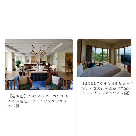
Recommend
こんな記事も読まれています！
【2022年6月☆宿泊記☆ホテ
ンディゴ犬山有楽苑♡国宝犬
ビュープレミアムツイン編】
【宿泊記】ANAインターコンチネ
ンタル石垣リゾート♡クラブラウ
ンジ編