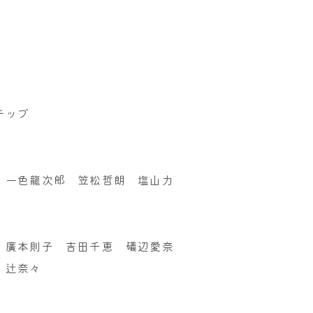
チップ
 一色龍次郎 笠松哲朗 塩山力
 廣本則子 吉田千恵 礒辺愛奈
 辻奈々