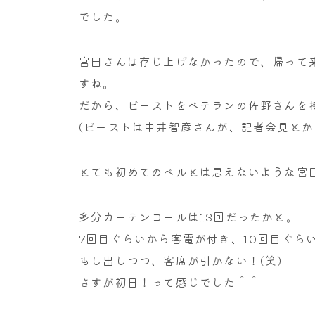
でした。
宮田さんは存じ上げなかったので、帰って
すね。
だから、ビーストをベテランの佐野さんを
(ビーストは中井智彦さんが、記者会見とか
とても初めてのベルとは思えないような宮
多分カーテンコールは13回だったかと。
7回目ぐらいから客電が付き、10回目ぐら
もし出しつつ、客席が引かない！(笑)
さすが初日！って感じでした＾＾