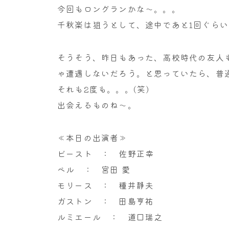
今回もロングランかな～。。。
千秋楽は狙うとして、途中であと1回ぐら
そうそう、昨日もあった、高校時代の友人
ゃ遭遇しないだろう。と思っていたら、普
それも2度も。。。(笑)
出会えるものね～。
≪本日の出演者≫
ビースト ： 佐野正幸
ベル ： 宮田 愛
モリース ： 種井静夫
ガストン ： 田島亨祐
ルミエール ： 道口瑞之