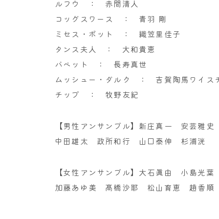
ルフウ ： 赤間清人
コッグスワース ： 青羽 剛
ミセス・ポット ： 織笠里佳子
タンス夫人 ： 大和貴恵
バベット ： 長寿真世
ムッシュー・ダルク ： 吉賀陶馬ワイス
チップ ： 牧野友紀
【男性アンサンブル】新庄真一 安芸雅史
中田雄太 政所和行 山口泰伸 杉浦洸
【女性アンサンブル】大石眞由 小島光葉
加藤あゆ美 髙橋沙耶 松山育恵 趙香順