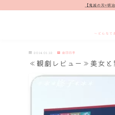
【鬼滅の刃×明
～どんなで
2014.01.12
劇団四季
≪観劇レビュー≫美女と