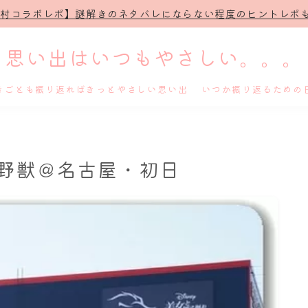
治村コラボレポ】謎解きのネタバレにならない程度のヒントレポも
思い出はいつもやさしい。。。
きごとも振り返ればきっとやさしい思い出 いつか振り返るための
ホーム
野獣＠名古屋・初日
プロフィール
謎解き
ホテル滞在記
舞台・ライブ