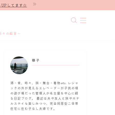
UPしてます☆
日々の戯言～
修子
酒・食、時々、旅・舞台・着物𝓮𝓽𝓬. レジャ
ックの外が見えるエレベーターが子供の頃
の遊び場だった管理人が名古屋を中心に綴
る日記ブログ。 最近は夫や友人と旅やホテ
ルステイも楽しみつつ、完全同居型二世帯
住宅に住む子なし夫婦です。