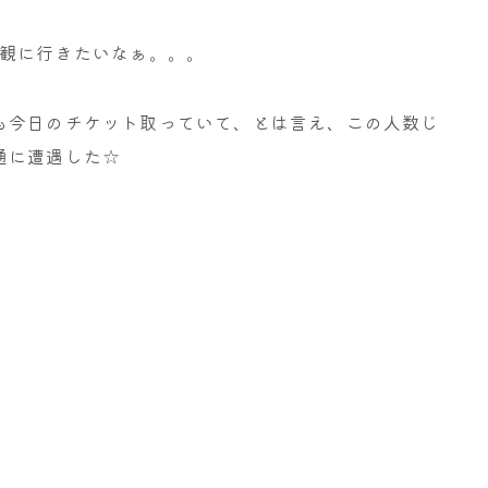
い観に行きたいなぁ。。。
も今日のチケット取っていて、とは言え、この人数じ
通に遭遇した☆