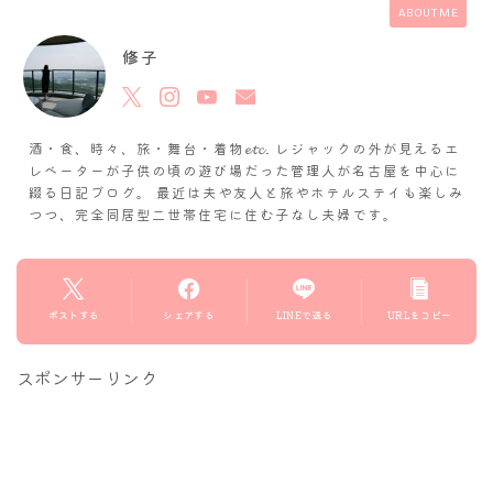
ABOUT ME
修子
酒・食、時々、旅・舞台・着物𝓮𝓽𝓬. レジャックの外が見えるエ
レベーターが子供の頃の遊び場だった管理人が名古屋を中心に
綴る日記ブログ。 最近は夫や友人と旅やホテルステイも楽しみ
つつ、完全同居型二世帯住宅に住む子なし夫婦です。
ポストする
シェアする
LINEで送る
URLをコピー
スポンサーリンク