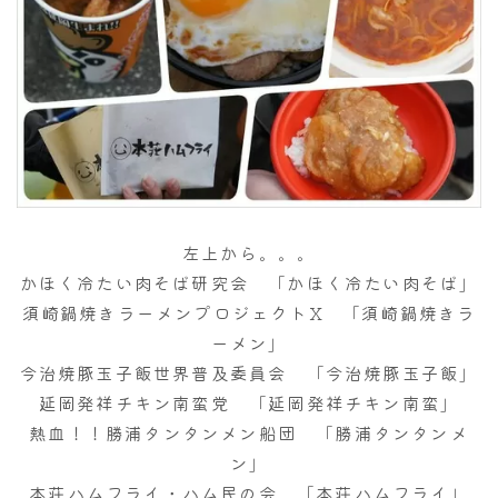
左上から。。。
かほく冷たい肉そば研究会 「かほく冷たい肉そば」
須崎鍋焼きラーメンプロジェクトX 「須崎鍋焼きラ
ーメン」
今治焼豚玉子飯世界普及委員会 「今治焼豚玉子飯」
延岡発祥チキン南蛮党 「延岡発祥チキン南蛮」
熱血！！勝浦タンタンメン船団 「勝浦タンタンメ
ン」
本荘ハムフライ・ハム民の会 「本荘ハムフライ」