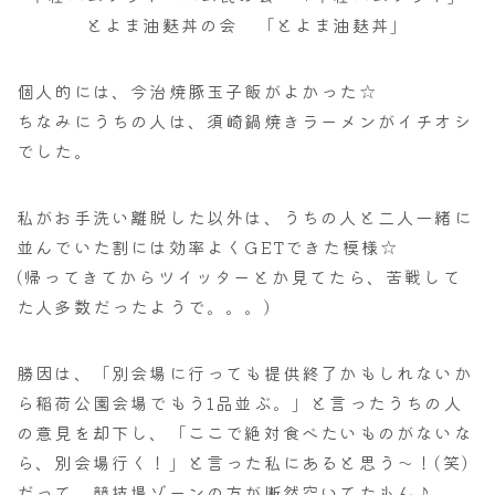
とよま油麩丼の会 「とよま油麸丼」
個人的には、今治焼豚玉子飯がよかった☆
ちなみにうちの人は、須崎鍋焼きラーメンがイチオシ
でした。
私がお手洗い離脱した以外は、うちの人と二人一緒に
並んでいた割には効率よくGETできた模様☆
(帰ってきてからツイッターとか見てたら、苦戦して
た人多数だったようで。。。)
勝因は、「別会場に行っても提供終了かもしれないか
ら稲荷公園会場でもう1品並ぶ。」と言ったうちの人
の意見を却下し、「ここで絶対食べたいものがないな
ら、別会場行く！」と言った私にあると思う～！(笑)
だって、競技場ゾーンの方が断然空いてたもん♪