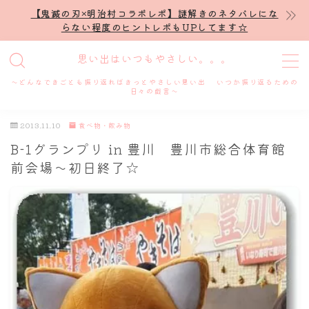
【鬼滅の刃×明治村コラボレポ】謎解きのネタバレにな
らない程度のヒントレポもUPしてます☆
MENU
思い出はいつもやさしい。。。
～どんなできごとも振り返ればきっとやさしい思い出 いつか振り返るための
ホーム
日々の戯言～
2013.11.10
食べ物・飲み物
プロフィール
B-1グランプリ in 豊川 豊川市総合体育館
前会場～初日終了☆
謎解き
ホテル滞在記
舞台・ライブ
名古屋