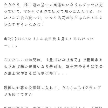
そうそう、帰り道の途中の商店にいなりんグッツが売
っていて、Tシャツを見て初めて知ったんだけど、い
なりんの後ろ姿って、いなり寿司の米があふれてるよ
うなデザインなのね！
実物(？)のいなりんの後ろ姿も見てくるんだった
～。。。
さすがにこの時間は、
「豊川いなり寿司」で豊川市を
豊川いなり寿司
もりあげ隊
の
も、
富士宮やきそば学会
富士宮やきそば
の
も提供終了。。。
最後にお箸を投票箱に入れて、うちらのB-1グランプ
リも終了です☆