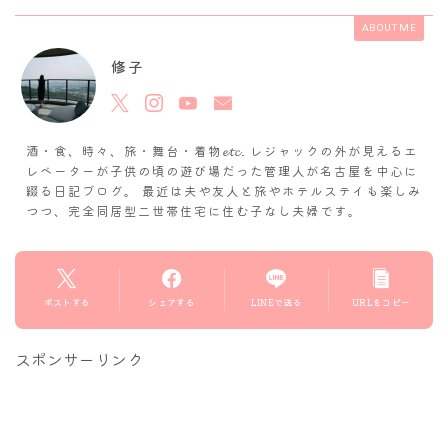
ABOUT ME
修子
酒・食、時々、旅・舞台・着物𝓮𝓽𝓬. レジャックの外が見えるエ
レベーターが子供の頃の遊び場だった管理人が名古屋を中心に
綴る日記ブログ。 最近は夫や友人と旅やホテルステイも楽しみ
つつ、完全同居型二世帯住宅に住む子なし夫婦です。
ポストする
シェアする
LINEで送る
URLをコピー
スポンサーリンク