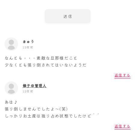
きゅう
19年前
なんとも・・・素敵な旦那様だこと
少なくとも張り倒されてはいないようだ
返信する
修子＠管理人
19年前
あは♪
張り倒しませんでしたよ～(笑)
しっかりお土産は独り占め状態でしたけど＾＾
返信する