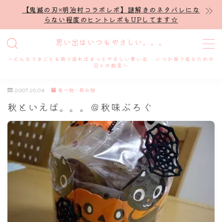
【鬼滅の刃×明治村コラボレポ】謎解きのネタバレにな
らない程度のヒントレポもUPしてます☆
MENU
思い出はいつもやさしい。。。
～どんなできごとも振り返ればきっとやさしい思い出 いつか振り返るための
ホーム
日々の戯言～
2007.10.04
食べ物・飲み物
プロフィール
秋といえば。。。＠秋味ぶろぐ
謎解き
ホテル滞在記
舞台・ライブ
名古屋