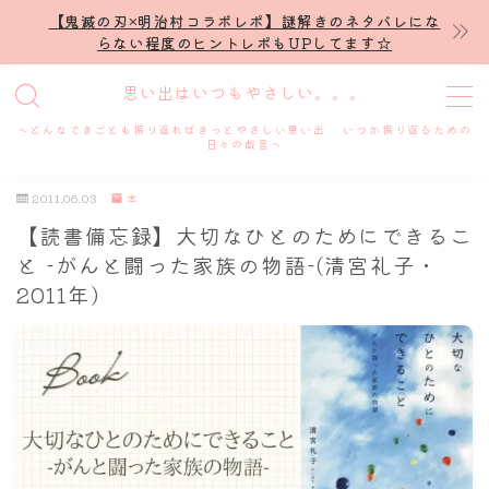
【鬼滅の刃×明治村コラボレポ】謎解きのネタバレにな
らない程度のヒントレポもUPしてます☆
MENU
思い出はいつもやさしい。。。
～どんなできごとも振り返ればきっとやさしい思い出 いつか振り返るための
ホーム
日々の戯言～
2011.06.03
本
プロフィール
【読書備忘録】大切なひとのためにできるこ
と -がんと闘った家族の物語-(清宮礼子・
謎解き
2011年)
ホテル滞在記
舞台・ライブ
名古屋