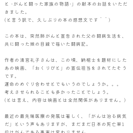
と -がんと闘った家族の物語-」の献本のお話をいただ
きました。
(と言う訳で、久しぶりの本の感想文です＾＾)
この本は、突然肺がんと宣告された父の闘病生活を、
共に闘った娘の目線で描いた闘病記。
作者の清宮礼子さんは、この頃、納棺士を題材にした
あの映画、「おくりびと」の宣伝担当をされてたそう
です。
運命のめぐり合わせとでもいうのでしょうか。。。
考えさせられることも多かったことでしょう。
(とは言え、内容は映画とは全然関係がありません。)
最近の最先端医療の発展は著しく、「がんは治る病気
だ」という声もありますが、まだまだ日本の死亡率1
位はがんである事実は変わりません。