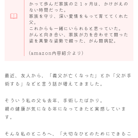
かって歩んだ家族の２１ヶ月は、かけがえの
ない時間だった。
家族を守り、深い愛情をもって育ててくれた
父。
これからも一緒にいられると思っていた。
がんと向き合い、家族が力を合わせて闘った
姿を真摯な姿勢で綴った、がん闘病記。
(amazon内容紹介より)
最近、友人から、「義父が亡くなった」とか「父が手
術する」などと言う話が増えてきました。
そういう私の父も去年、手術したばかり。
親の健康が気になる年になってきたと実感していま
す。
そんな私のところへ、「大切なひとのためにできるこ