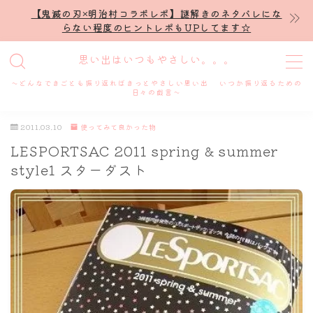
【鬼滅の刃×明治村コラボレポ】謎解きのネタバレにな
らない程度のヒントレポもUPしてます☆
MENU
思い出はいつもやさしい。。。
～どんなできごとも振り返ればきっとやさしい思い出 いつか振り返るための
ホーム
日々の戯言～
2011.03.10
使ってみて良かった物
プロフィール
LESPORTSAC 2011 spring & summer
style1 スターダスト
謎解き
ホテル滞在記
舞台・ライブ
名古屋