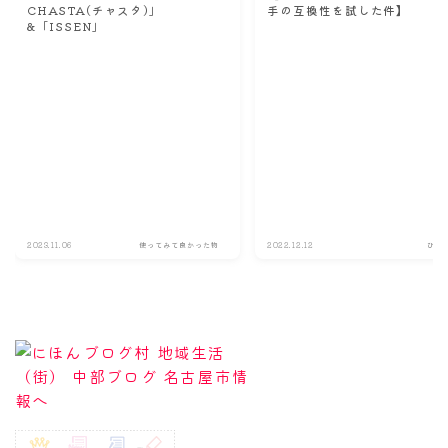
CHASTA(チャスタ)」
手の互換性を試した件】
&「ISSEN」
2023.11.06
使ってみて良かった物
2022.12.12
ひと