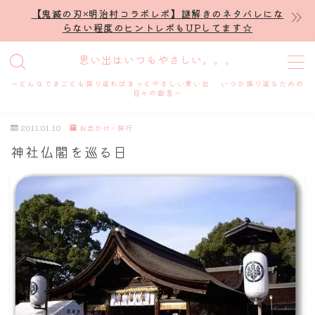
【鬼滅の刃×明治村コラボレポ】謎解きのネタバレにな
らない程度のヒントレポもUPしてます☆
MENU
思い出はいつもやさしい。。。
～どんなできごとも振り返ればきっとやさしい思い出 いつか振り返るための
ホーム
日々の戯言～
2011.01.10
お出かけ・旅行
プロフィール
神社仏閣を巡る日
謎解き
ホテル滞在記
舞台・ライブ
名古屋