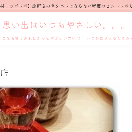
治村コラボレポ】謎解きのネタバレにならない程度のヒントレポも
思い出はいつもやさしい。。。
きごとも振り返ればきっとやさしい思い出 いつか振り返るための
ホーム
国店
プロフィール
謎解き
ホテル滞在記
舞台・ライブ