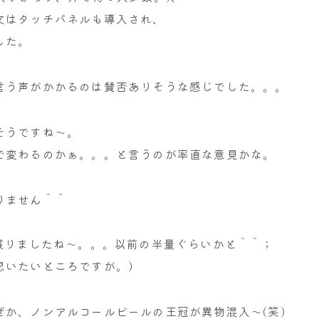
文はタッチパネルも導入され、
した。
言う声がかかるのは賛否ありそうな感じでした。。。
そうですね～。
で変わるのかぁ。。。と言うのが率直な意見かな。
りません＾＾
減りましたね～。。。以前の半量ぐらいかと＾＾；
思いたいところですが。)
か、ノンアルコールビールの王冠が異物混入～(笑)