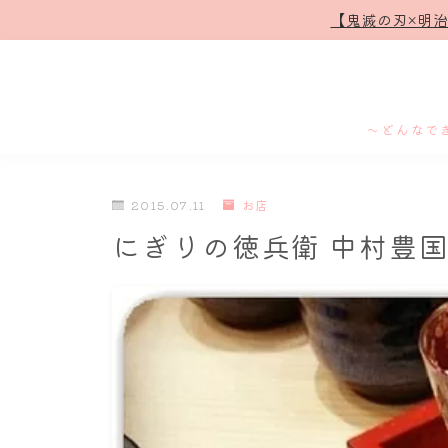
【鬼滅の刃×明
～どんなで
2015.07.11
お店
にぎりの徳兵衛 中村豊