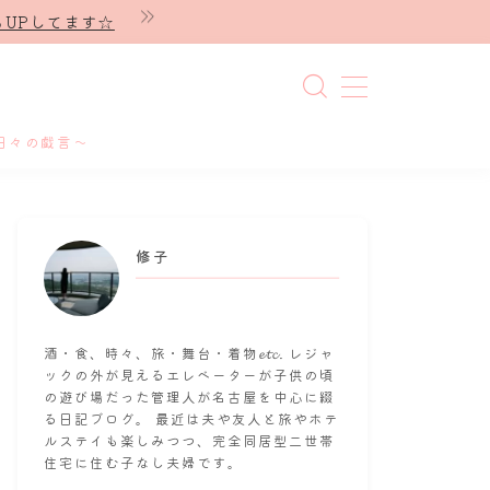
UPしてます☆
日々の戯言～
修子
酒・食、時々、旅・舞台・着物𝓮𝓽𝓬. レジャ
ックの外が見えるエレベーターが子供の頃
の遊び場だった管理人が名古屋を中心に綴
る日記ブログ。 最近は夫や友人と旅やホテ
ルステイも楽しみつつ、完全同居型二世帯
住宅に住む子なし夫婦です。