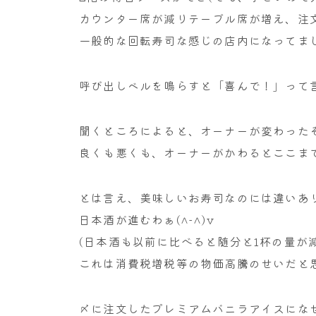
カウンター席が減りテーブル席が増え、注
一般的な回転寿司な感じの店内になってま
呼び出しベルを鳴らすと「喜んで！」って
聞くところによると、オーナーが変わった
良くも悪くも、オーナーがかわるとここま
とは言え、美味しいお寿司なのには違いあ
日本酒が進むわぁ(^-^)v
(日本酒も以前に比べると随分と1杯の量が
これは消費税増税等の物価高騰のせいだと
〆に注文したプレミアムバニラアイスになぜ