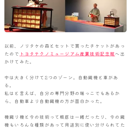
ナナちゃん人形
以前、ノリタケの森とセットで買ったチケットがあっ
たので
トヨタテクノミュージアム産業技術記念館
へ出
かけてみた。
中は大きく分けて2つのゾーン。自動織機と車があ
る。
私はと言えば、自分の専門分野の端っこでもあるか
ら、自動車より自動織機の方が面白かった。
機織り機と今の技術って根底は一緒だったり、今の織
機もいろんな種類があって用途別に使い分けられてた