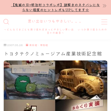
【鬼滅の刃×明治村コラボレポ】謎解きのネタバレにな
らない程度のヒントレポもUPしてます☆
MENU
思い出はいつもやさしい。。。
～どんなできごとも振り返ればきっとやさしい思い出 いつか振り返るための
ホーム
日々の戯言～
2007.05.26
美術館・博物館
プロフィール
トヨタテクノミュージアム産業技術記念館
謎解き
ホテル滞在記
舞台・ライブ
名古屋