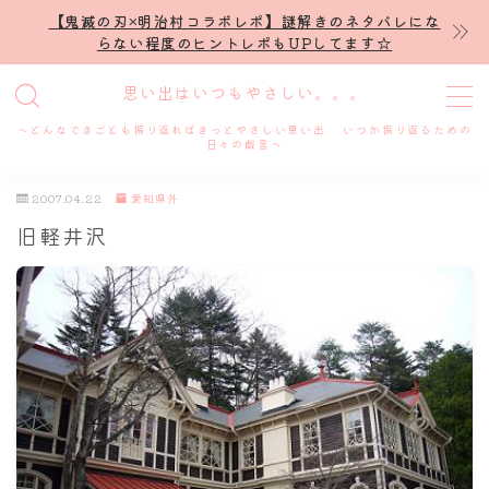
【鬼滅の刃×明治村コラボレポ】謎解きのネタバレにな
らない程度のヒントレポもUPしてます☆
MENU
思い出はいつもやさしい。。。
～どんなできごとも振り返ればきっとやさしい思い出 いつか振り返るための
ホーム
日々の戯言～
2007.04.22
愛知県外
プロフィール
旧軽井沢
謎解き
ホテル滞在記
舞台・ライブ
名古屋