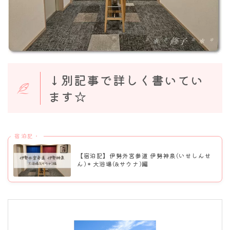
↓別記事で詳しく書いてい
ます☆
宿泊記・
【宿泊記】伊勢外宮参道 伊勢神泉(いせしんせ
ん)＊大浴場(&サウナ)編