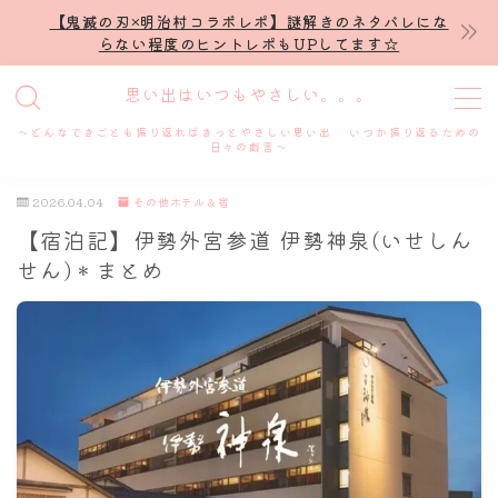
【鬼滅の刃×明治村コラボレポ】謎解きのネタバレにな
らない程度のヒントレポもUPしてます☆
MENU
思い出はいつもやさしい。。。
～どんなできごとも振り返ればきっとやさしい思い出 いつか振り返るための
ホーム
日々の戯言～
2026.04.04
その他ホテル＆宿
プロフィール
【宿泊記】伊勢外宮参道 伊勢神泉(いせしん
せん)＊まとめ
謎解き
ホテル滞在記
舞台・ライブ
名古屋