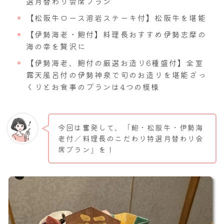
選月替わり会席プラン
【松阪牛ロース溶岩ステーキ付】松阪牛を堪能
【伊勢海老・鮑付】料理長おすすめ伊勢志摩の
海の幸を贅沢に
【伊勢海老、鮑付の厳選お造り6種盛付】全室
露天風呂付の伊勢神泉で旬のお造りを堪能ざっ
くりとお食事のプランは4つの模様
今回は奮発して、「鮑・松阪牛・伊勢海
老付／料理長のこだわり特選月替わり会
席プラン」を！