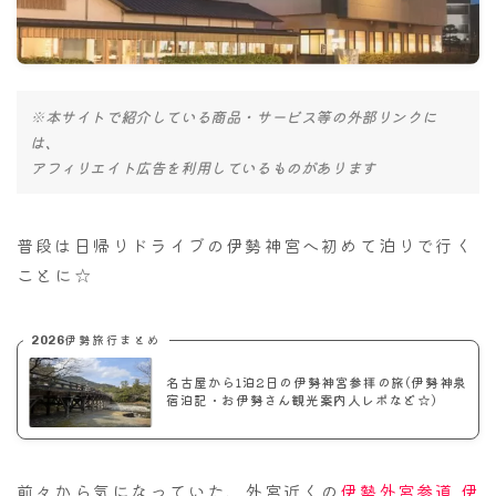
ナナちゃん人形
※本サイトで紹介している商品・サービス等の外部リンクに
は、
アフィリエイト広告を利用しているものがあります
普段は日帰りドライブの伊勢神宮へ初めて泊りで行く
ことに☆
2026伊勢旅行まとめ
名古屋から1泊2日の伊勢神宮参拝の旅(伊勢神泉
宿泊記・お伊勢さん観光案内人レポなど☆)
前々から気になっていた、外宮近くの
伊勢外宮参道 伊