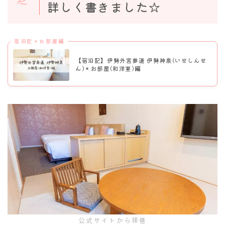
詳しく書きました☆
宿泊記＊お部屋編
【宿泊記】伊勢外宮参道 伊勢神泉(いせしんせ
ん)＊お部屋(和洋室)編
公式サイトから拝借