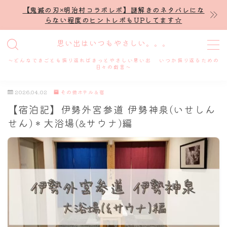
【鬼滅の刃×明治村コラボレポ】謎解きのネタバレにな
らない程度のヒントレポもUPしてます☆
MENU
思い出はいつもやさしい。。。
～どんなできごとも振り返ればきっとやさしい思い出 いつか振り返るための
ホーム
日々の戯言～
2026.04.02
その他ホテル＆宿
プロフィール
【宿泊記】伊勢外宮参道 伊勢神泉(いせしん
せん)＊大浴場(&サウナ)編
謎解き
ホテル滞在記
舞台・ライブ
名古屋