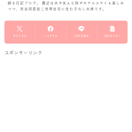
綴る日記ブログ。 最近は夫や友人と旅やホテルステイも楽しみ
つつ、完全同居型二世帯住宅に住む子なし夫婦です。
ポストする
シェアする
LINEで送る
URLをコピー
スポンサーリンク