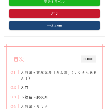
楽天トラベル
JTB
一休.com
目次
CLOSE
大浴場＊天然温泉「きよ渚」(サウナもある
よ！)
入口
下駄箱～脱衣所
大浴場・サウナ