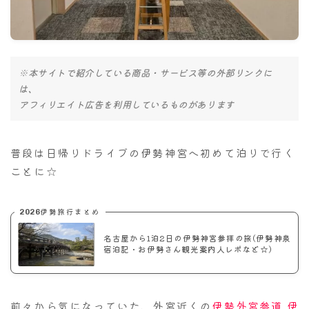
ナナちゃん人形
※本サイトで紹介している商品・サービス等の外部リンクに
は、
アフィリエイト広告を利用しているものがあります
普段は日帰りドライブの伊勢神宮へ初めて泊りで行く
ことに☆
2026伊勢旅行まとめ
名古屋から1泊2日の伊勢神宮参拝の旅(伊勢神泉
宿泊記・お伊勢さん観光案内人レポなど☆)
前々から気になっていた、外宮近くの
伊勢外宮参道 伊