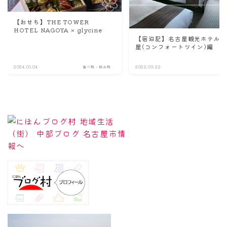
【おせち】THE TOWER
HOTEL NAGOYA × glycine
【宿泊記】名古屋観光ホテル 
屋(コンフォートツイン)編
2024.01.04
食べ物・飲み物
2022.09.22
名