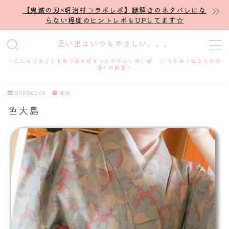
【鬼滅の刃×明治村コラボレポ】謎解きのネタバレにな
らない程度のヒントレポもUPしてます☆
MENU
思い出はいつもやさしい。。。
～どんなできごとも振り返ればきっとやさしい思い出 いつか振り返るための
ホーム
日々の戯言～
2020.01.01
着物
プロフィール
色大島
謎解き
ホテル滞在記
舞台・ライブ
名古屋