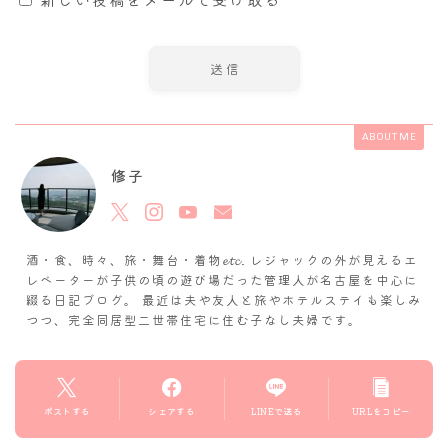
ABOUT ME
修子
酒・食、時々、旅・舞台・着物𝓮𝓽𝓬. レジャックの外が見えるエ
レベーターが子供の頃の遊び場だった管理人が名古屋を中心に
綴る日記ブログ。 最近は夫や友人と旅やホテルステイも楽しみ
つつ、完全同居型二世帯住宅に住む子なし夫婦です。
ポストする
シェアする
LINEで送る
URLをコピー