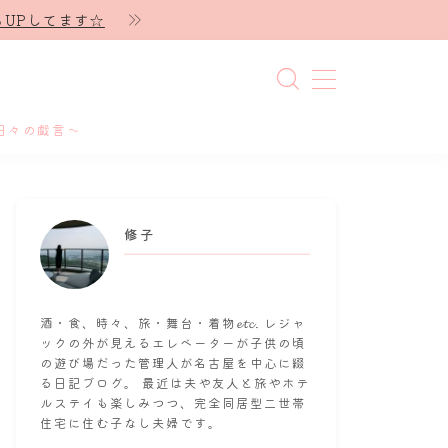
UPしてます☆
日々の戯言～
修子
酒・食、時々、旅・舞台・着物𝓮𝓽𝓬. レジャ
ックの外が見えるエレベーターが子供の頃
の遊び場だった管理人が名古屋を中心に綴
る日記ブログ。 最近は夫や友人と旅やホテ
ルステイも楽しみつつ、完全同居型二世帯
住宅に住む子なし夫婦です。