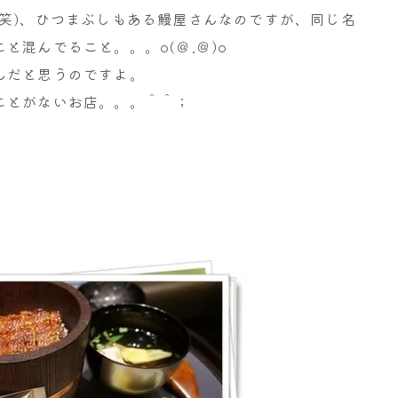
笑)、ひつまぶしもある鰻屋さんなのですが、同じ名
と混んでること。。。o(＠.＠)o
んだと思うのですよ。
ことがないお店。。。＾＾；