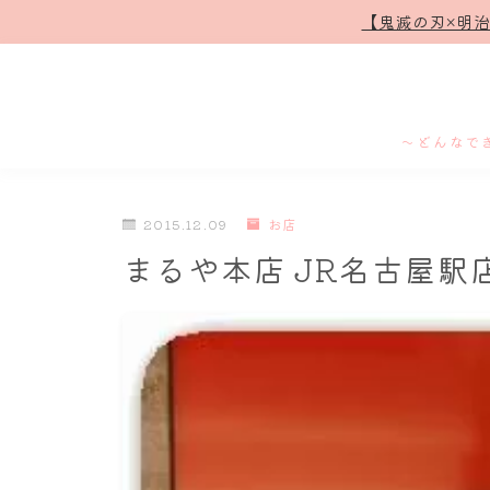
【鬼滅の刃×明
～どんなで
2015.12.09
お店
まるや本店 JR名古屋駅