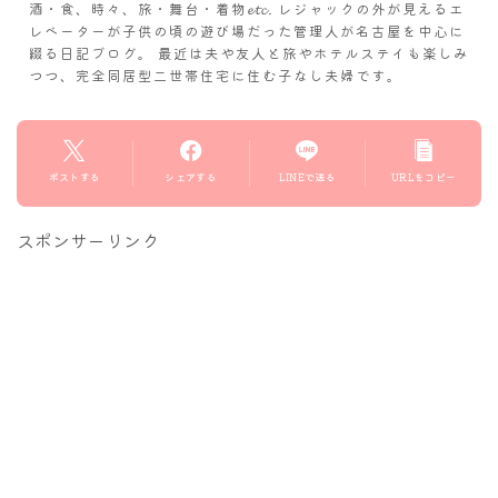
酒・食、時々、旅・舞台・着物𝓮𝓽𝓬. レジャックの外が見えるエ
レベーターが子供の頃の遊び場だった管理人が名古屋を中心に
綴る日記ブログ。 最近は夫や友人と旅やホテルステイも楽しみ
つつ、完全同居型二世帯住宅に住む子なし夫婦です。
ポストする
シェアする
LINEで送る
URLをコピー
スポンサーリンク