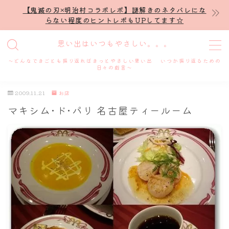
【鬼滅の刃×明治村コラボレポ】謎解きのネタバレにな
らない程度のヒントレポもUPしてます☆
MENU
思い出はいつもやさしい。。。
～どんなできごとも振り返ればきっとやさしい思い出 いつか振り返るための
ホーム
日々の戯言～
2009.11.21
お店
プロフィール
マキシム･ド･パリ 名古屋ティールーム
謎解き
ホテル滞在記
舞台・ライブ
名古屋