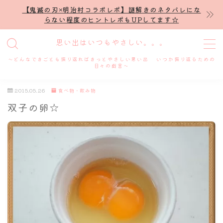
【鬼滅の刃×明治村コラボレポ】謎解きのネタバレにな
らない程度のヒントレポもUPしてます☆
MENU
思い出はいつもやさしい。。。
～どんなできごとも振り返ればきっとやさしい思い出 いつか振り返るための
ホーム
日々の戯言～
2015.05.26
食べ物・飲み物
プロフィール
双子の卵☆
謎解き
ホテル滞在記
舞台・ライブ
名古屋