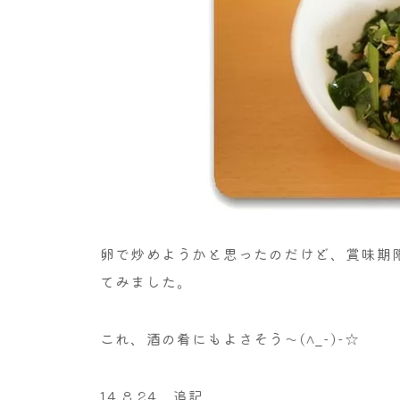
卵で炒めようかと思ったのだけど、賞味期
てみました。
これ、酒の肴にもよさそう～(^_-)-☆
14.8.24 追記