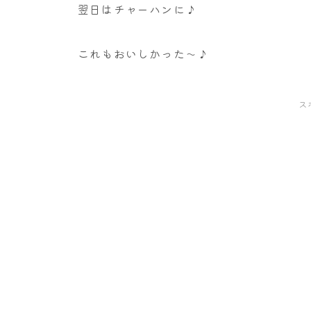
翌日はチャーハンに♪
これもおいしかった～♪
ス