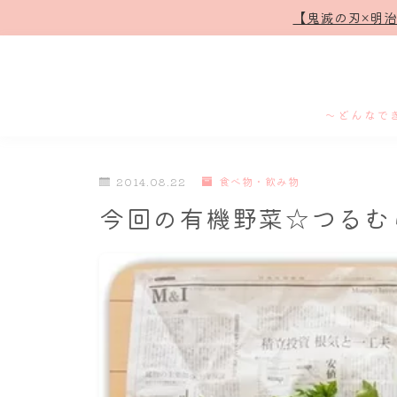
【鬼滅の刃×明
～どんなで
2014.08.22
食べ物・飲み物
今回の有機野菜☆つるむ