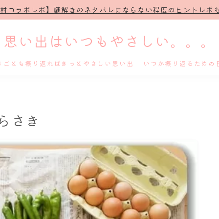
治村コラボレポ】謎解きのネタバレにならない程度のヒントレポも
思い出はいつもやさしい。。。
きごとも振り返ればきっとやさしい思い出 いつか振り返るための
ホーム
らさき
プロフィール
謎解き
ホテル滞在記
舞台・ライブ