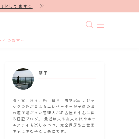
UPしてます☆
日々の戯言～
修子
酒・食、時々、旅・舞台・着物𝓮𝓽𝓬. レジャ
ックの外が見えるエレベーターが子供の頃
の遊び場だった管理人が名古屋を中心に綴
る日記ブログ。 最近は夫や友人と旅やホテ
ルステイも楽しみつつ、完全同居型二世帯
住宅に住む子なし夫婦です。