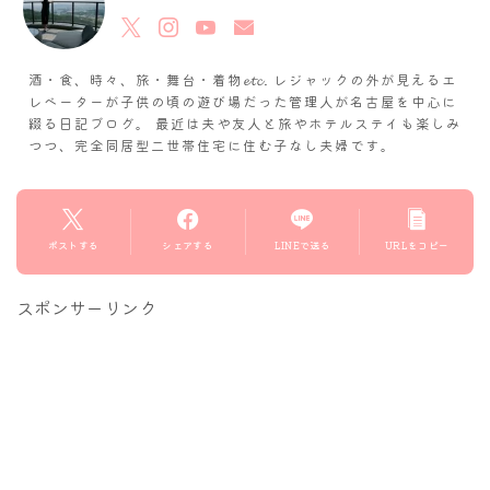
酒・食、時々、旅・舞台・着物𝓮𝓽𝓬. レジャックの外が見えるエ
レベーターが子供の頃の遊び場だった管理人が名古屋を中心に
綴る日記ブログ。 最近は夫や友人と旅やホテルステイも楽しみ
つつ、完全同居型二世帯住宅に住む子なし夫婦です。
ポストする
シェアする
LINEで送る
URLをコピー
スポンサーリンク