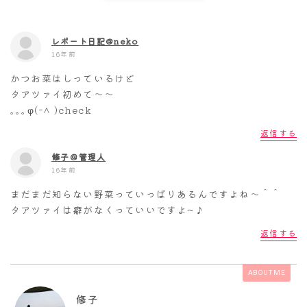
レポート日記@neko
16年前
かつお菜はしっているけど
タアツァイ初めて～～
｡｡｡φ(ｰ^ )check
返信する
修子＠管理人
16年前
まだまだ知らない野菜っていっぱりあるんですよね～＾＾
タアツァイは癖がなくっていいですよ~♪
返信する
ABOUT ME
修子