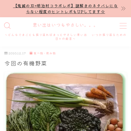
【鬼滅の刃×明治村コラボレポ】謎解きのネタバレにな
らない程度のヒントレポもUPしてます☆
MENU
思い出はいつもやさしい。。。
～どんなできごとも振り返ればきっとやさしい思い出 いつか振り返るための
ホーム
日々の戯言～
2010.12.17
食べ物・飲み物
プロフィール
今回の有機野菜
謎解き
ホテル滞在記
舞台・ライブ
名古屋