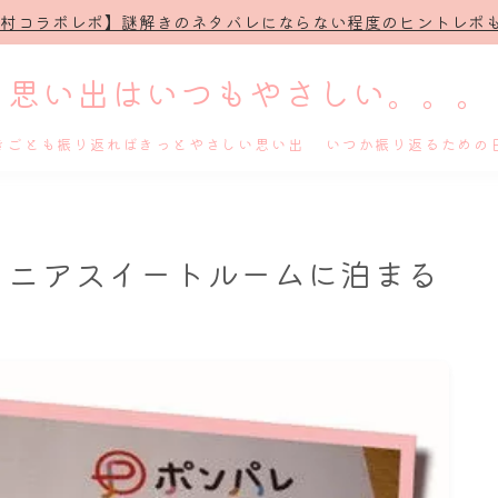
治村コラボレポ】謎解きのネタバレにならない程度のヒントレポも
思い出はいつもやさしい。。。
きごとも振り返ればきっとやさしい思い出 いつか振り返るための
ホーム
ュニアスイートルームに泊まる
プロフィール
謎解き
ホテル滞在記
舞台・ライブ