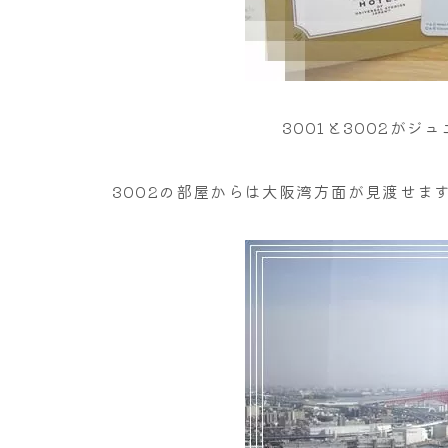
3001と3002が
3002の部屋からは大阪湾方面が見渡せま