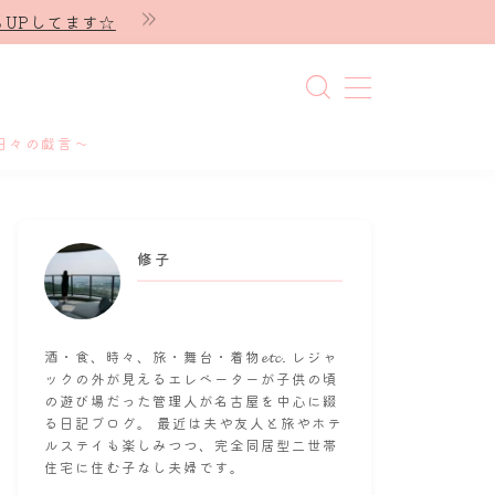
UPしてます☆
日々の戯言～
修子
酒・食、時々、旅・舞台・着物𝓮𝓽𝓬. レジャ
ックの外が見えるエレベーターが子供の頃
の遊び場だった管理人が名古屋を中心に綴
る日記ブログ。 最近は夫や友人と旅やホテ
ルステイも楽しみつつ、完全同居型二世帯
住宅に住む子なし夫婦です。