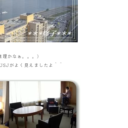
無理かなぁ。。。)
USJがよく見えましたよ＾＾