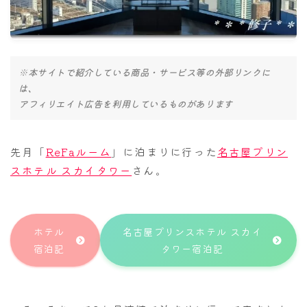
ナナちゃん人形
※本サイトで紹介している商品・サービス等の外部リンクに
は、
アフィリエイト広告を利用しているものがあります
先月「
ReFaルーム
」に泊まりに行った
名古屋プリン
スホテル スカイタワー
さん。
ホテル
名古屋プリンスホテル スカイ
宿泊記
タワー宿泊記