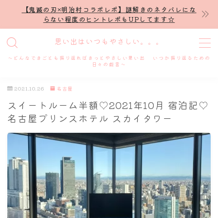
【鬼滅の刃×明治村コラボレポ】謎解きのネタバレにな
らない程度のヒントレポもUPしてます☆
MENU
思い出はいつもやさしい。。。
～どんなできごとも振り返ればきっとやさしい思い出 いつか振り返るための
ホーム
日々の戯言～
2021.10.26
名古屋
プロフィール
スイートルーム半額♡2021年10月 宿泊記♡
名古屋プリンスホテル スカイタワー
謎解き
ホテル滞在記
舞台・ライブ
名古屋