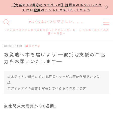
【鬼滅の刃×明治村コラボレポ】謎解きのネタバレにな
らない程度のヒントレポもUPしてます☆
MENU
思い出はいつもやさしい。。。
～どんなできごとも振り返ればきっとやさしい思い出 いつか振り返るための
ホーム
日々の戯言～
2011.04.01
ひとり言
プロフィール
被災地へ本を届けよう ―被災地支援のご協
力をお願いいたします―
謎解き
※本サイトで紹介している商品・サービス等の外部リンクに
ホテル滞在記
は、
アフィリエイト広告を利用しているものがあります
舞台・ライブ
名古屋
東北関東大震災から3週間。