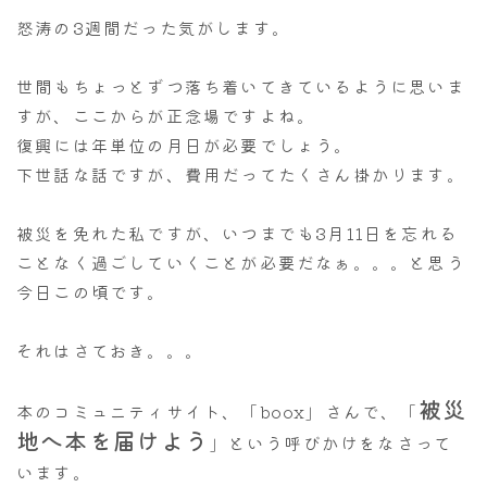
ナナちゃん人形
怒涛の3週間だった気がします。
世間もちょっとずつ落ち着いてきているように思いま
すが、ここからが正念場ですよね。
復興には年単位の月日が必要でしょう。
下世話な話ですが、費用だってたくさん掛かります。
被災を免れた私ですが、いつまでも3月11日を忘れる
ことなく過ごしていくことが必要だなぁ。。。と思う
今日この頃です。
それはさておき。。。
被災
本のコミュニティサイト、「boox」さんで、「
地へ本を届けよう
」という呼びかけをなさって
います。