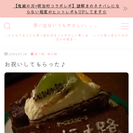
【鬼滅の刃×明治村コラボレポ】謎解きのネタバレにな
らない程度のヒントレポもUPしてます☆
MENU
思い出はいつもやさしい。。。
～どんなできごとも振り返ればきっとやさしい思い出 いつか振り返るための
ホーム
日々の戯言～
2004.07.16
食べ物・飲み物
プロフィール
お祝いしてもらった♪
謎解き
ホテル滞在記
舞台・ライブ
名古屋