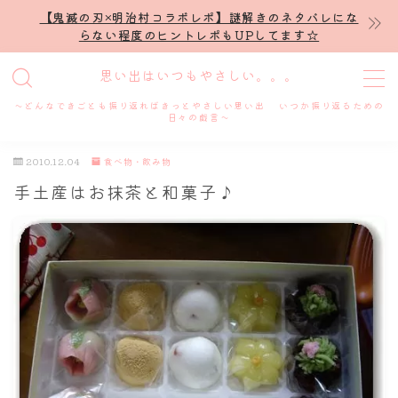
【鬼滅の刃×明治村コラボレポ】謎解きのネタバレにな
らない程度のヒントレポもUPしてます☆
MENU
思い出はいつもやさしい。。。
～どんなできごとも振り返ればきっとやさしい思い出 いつか振り返るための
ホーム
日々の戯言～
2010.12.04
食べ物・飲み物
プロフィール
手土産はお抹茶と和菓子♪
謎解き
ホテル滞在記
舞台・ライブ
名古屋