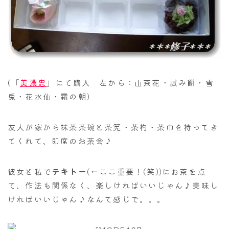
(「
美濃忠
」にて購入 左から：山茶花・試み餅・雪
兎・花水仙・霜の朝)
友人が家から抹茶茶碗と茶筅・茶杓・茶巾を持ってき
てくれて、即席のお茶会♪
彼女と私で
テキトー
(←ここ重要！(笑))にお茶を点
て、作法も関係なく、楽しければいいじゃん♪美味し
ければいいじゃん♪なんて感じで。。。