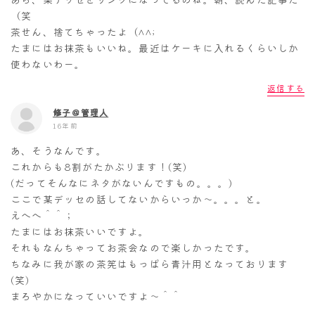
（笑
茶せん、捨てちゃったよ（^^;
たまにはお抹茶もいいね。最近はケーキに入れるくらいしか
使わないわー。
返信する
修子＠管理人
16年前
あ、そうなんです。
これからも8割がたかぶります！(笑)
(だってそんなにネタがないんですもの。。。)
ここで某デッセの話してないからいっか～。。。と。
えへへ＾＾；
たまにはお抹茶いいですよ。
それもなんちゃってお茶会なので楽しかったです。
ちなみに我が家の茶筅はもっぱら青汁用となっております
(笑)
まろやかになっていいですよ～＾＾