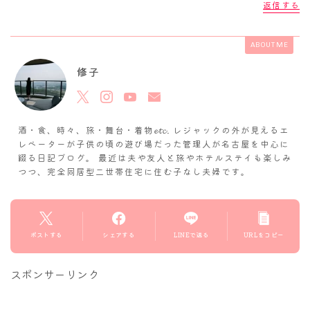
返信する
ABOUT ME
修子
酒・食、時々、旅・舞台・着物𝓮𝓽𝓬. レジャックの外が見えるエ
レベーターが子供の頃の遊び場だった管理人が名古屋を中心に
綴る日記ブログ。 最近は夫や友人と旅やホテルステイも楽しみ
つつ、完全同居型二世帯住宅に住む子なし夫婦です。
ポストする
シェアする
LINEで送る
URLをコピー
スポンサーリンク