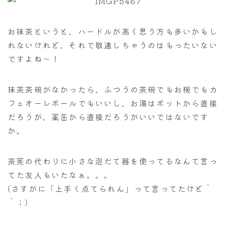
お抹茶というと、ハードルが高く思う方も多いかもし
れないけれど、それで敬遠しちゃうのはもったいない
ですよね～！
抹茶茶碗がなかったら、ふつうの茶碗でもお椀でもカ
フェオーレボールでもいいし、お湯はポットから直接
だろうが、薬缶から直接だろうがいいではないです
か。
茶筅の代わりに小さな泡だて器を使ってるなんて言っ
てた友人もいたなぁ。。。
(さすがに「上手く点てられん」って言ってたけど＾
＾；)