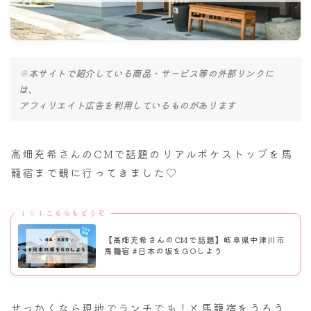
ナナちゃん人形
※本サイトで紹介している商品・サービス等の外部リンクに
は、
アフィリエイト広告を利用しているものがあります
高畑充希さんのCMで話題のリアルポケストップを馬
籠宿まで観に行ってきました♡
↓⇩↓こちらもどうぞ
【高畑充希さんのCMで話題】岐阜県中津川市
馬籠宿 #日本の坂をGOしよう
せっかくなら現地でランチでも！と馬籠宿をうろう