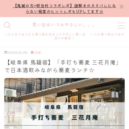
【鬼滅の刃×明治村コラボレポ】謎解きのネタバレにな
らない程度のヒントレポもUPしてます☆
MENU
思い出はいつもやさしい。。。
～どんなできごとも振り返ればきっとやさしい思い出 いつか振り返るための
ホーム
日々の戯言～
2023.02.26
お店
プロフィール
【岐阜県 馬籠宿】「手打ち蕎麦 三花月庵」
で日本酒飲みながら蕎麦ランチ☆
謎解き
ホテル滞在記
舞台・ライブ
名古屋