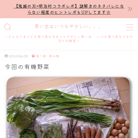
【鬼滅の刃×明治村コラボレポ】謎解きのネタバレにな
らない程度のヒントレポもUPしてます☆
MENU
思い出はいつもやさしい。。。
～どんなできごとも振り返ればきっとやさしい思い出 いつか振り返るための
ホーム
日々の戯言～
2010.04.09
食べ物・飲み物
プロフィール
今回の有機野菜
謎解き
ホテル滞在記
舞台・ライブ
名古屋