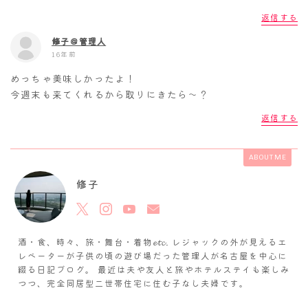
返信する
修子＠管理人
16年前
めっちゃ美味しかったよ！
今週末も来てくれるから取りにきたら～？
返信する
ABOUT ME
修子
酒・食、時々、旅・舞台・着物𝓮𝓽𝓬. レジャックの外が見えるエ
レベーターが子供の頃の遊び場だった管理人が名古屋を中心に
綴る日記ブログ。 最近は夫や友人と旅やホテルステイも楽しみ
つつ、完全同居型二世帯住宅に住む子なし夫婦です。